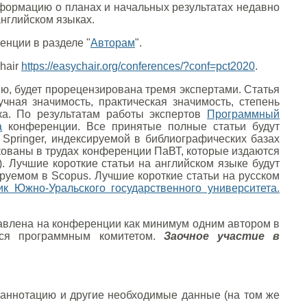
формацию о планах и начальных результатах недавно
английском языках.
енции в разделе "
Авторам
".
hair
https://easychair.org/conferences/?conf=pct2020
.
ию, будет прорецензирована тремя экспертами. Статья
чная значимость, практическая значимость, степень
ыка. По результатам работы экспертов
Программный
а
конференции. Все принятые полные статьи будут
 Springer, индексируемой в библиографических базах
икованы в трудах конференции ПаВТ, которые издаются
. Лучшие короткие статьи на английском языке будут
ируемом в Scopus. Лучшие короткие статьи на русском
ик Южно-Уральского государственного университета.
тавлена на конференции как минимум одним автором в
ется программным комитетом.
Заочное участие в
 аннотацию и другие необходимые данные (на том же