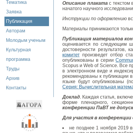
Тематика
Описание плаката
с текстом 
начатого научного исследовани
Заявка
Инструкции по оформлению
вс
Публикация
Материалы принимаются тольк
Авторам
Публикация материалов ко
Молодым ученым
оценивается по следующим шес
достоверности результатов, 
Культурная
комитет
произведет отбор ста
программа
опубликованы в серии
Communi
Scopus и Web of Science. Все 
Труды
в электронном виде и индекс
рекомендованы к публикации 
Архив
языке будут опубликованы (п
Серия: Вычислительная матема
Контакты
Доклад
. Каждая статья, вклю
форме пленарного, секцион
конференции ПаВТ не допус
Для участия в конференции 
не позднее 1 ноября 2019 