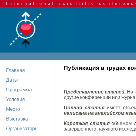
International scientific conferenc
Публикация в трудах к
Главная
Даты
Программа
Представление статей.
На 
другие конференции или журнал
Условия
Полная статья
имеет объем
Место
написана на английском язы
Выставка
Короткая статья
объемом до
Организаторы
завершенного научного исследо