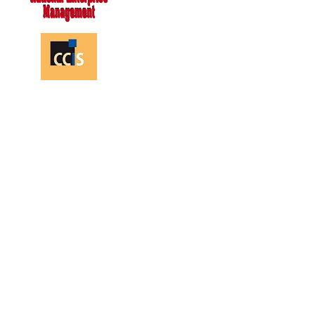
114270
Warning: Unknown: write failed: No space left on device (28) in Unknown