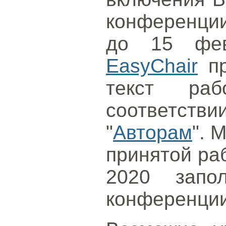
конференци
до 15 фев
EasyChair
пр
текст ра
соответстви
"
Авторам
". 
принятой ра
2020 запол
конференции