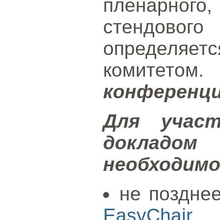
пленарно
стендового
определ
комитетом
конференци
Для учас
докладо
необходим
не поздне
EasyChair
за