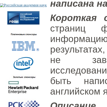
написана н
Короткая 
страниц 
информаци
результатах
не заве
исследовани
быть напи
английском 
Описание 