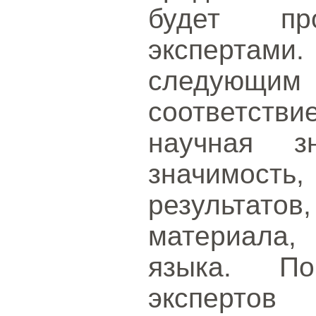
будет про
экспертами
следующи
соответстви
научная зн
значимость
результато
материала,
языка. По
эксперто