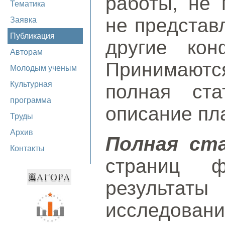
работы, не 
Тематика
не представ
Заявка
Публикация
другие кон
Авторам
Принимаютс
Молодым ученым
Культурная
полная ста
программа
описание пл
Труды
Архив
Полная ст
Контакты
страниц ф
результаты
исследов