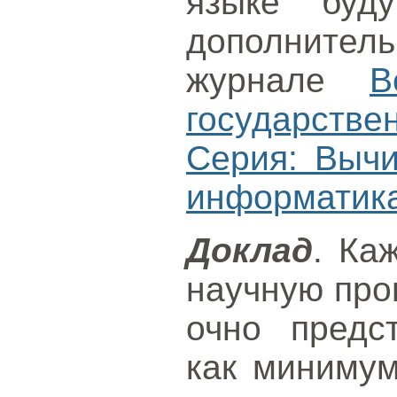
языке буду
дополнител
журнале
В
государст
Серия: Вычи
информатик
Доклад
. Ка
научную про
очно предс
как миниму