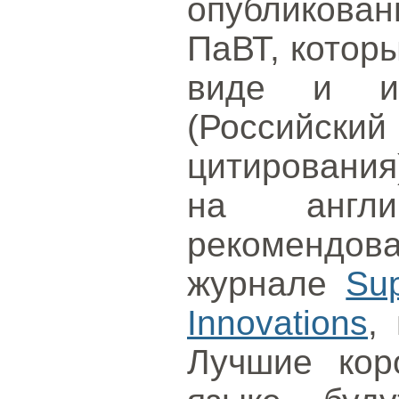
опубликова
ПаВТ, котор
виде и и
(Российс
цитирования
на англи
рекомендо
журнале
Sup
Innovations
,
Лучшие кор