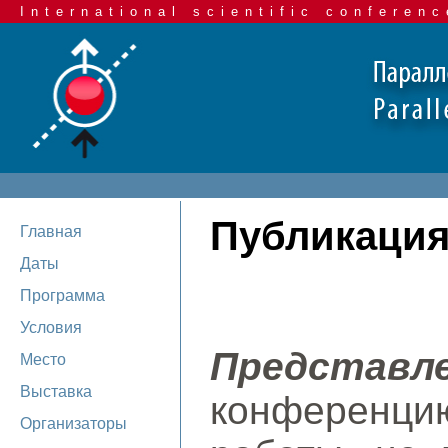
International scientific conferenc
Публикация
Главная
Даты
Программа
Условия
Представ
Место
Выставка
конференци
Организаторы