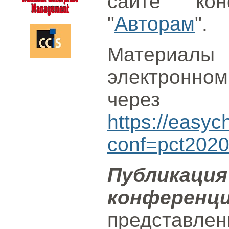
сайте ко
"
Авторам
".
Материалы
электронн
через с
https://easyc
conf=pct202
Публик
конференц
представл