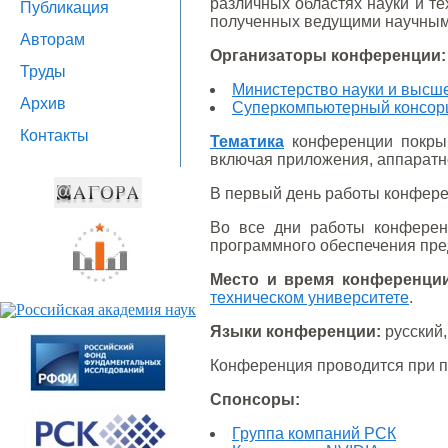
различных областях науки и те
Публикация
полученных ведущими научными
Авторам
Организаторы конференции:
Труды
Министерство науки и высш
Архив
Суперкомпьютерный консорц
Контакты
Тематика
конференции покрыв
включая приложения, аппаратно
В первый день работы конфере
Во все дни работы конферен
программного обеспечения пре
Место и время конференции
техническом университете
.
Языки конференции:
русский,
Конференция проводится при 
Cпонсоры:
Группа компаний РСК