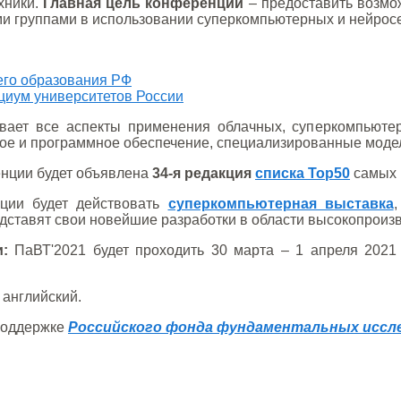
хники.
Главная цель конференции
– предоставить возмож
 группами в использовании суперкомпьютерных и нейросет
его образования РФ
иум университетов России
ает все аспекты применения облачных, суперкомпьютерн
е и программное обеспечение, специализированные модели
нции будет объявлена
34-я редакция
списка Top50
самых 
ции будет действовать
суперкомпьютерная выставка
дставят свои новейшие разработки в области высокопроиз
:
ПаВТ'2021 будет проходить 30 марта – 1 апреля 2021 г
 английский.
поддержке
Российского фонда фундаментальных иссл