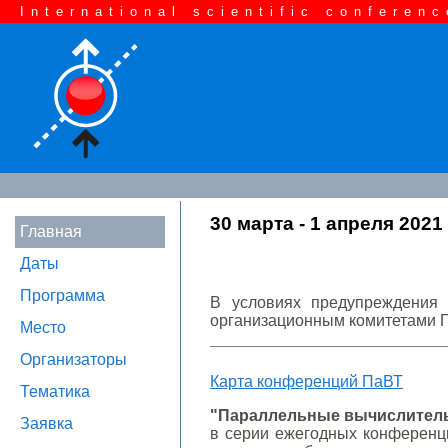
International scientific conferenc
30 марта - 1 апреля 202
Главная
Даты
Программа
В условиях предупреждения 
организационным комитетами 
Место
Организаторы
Карта конференций ПаВТ
Тематика
"Параллельные вычислитель
Заявка
в серии ежегодных конференц