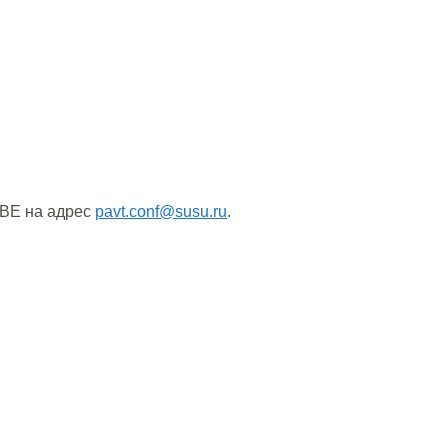
IBE на адрес
pavt.conf@susu.ru
.