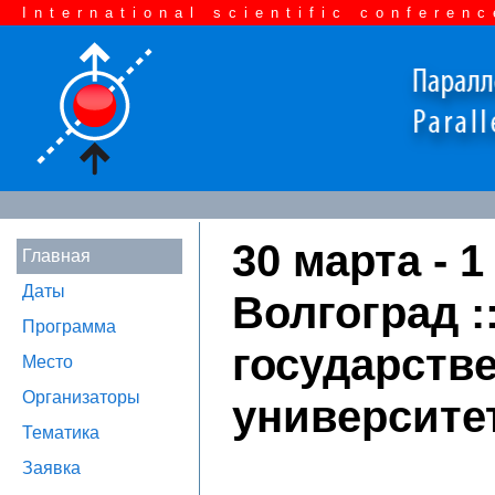
International scientific conferenc
30 марта - 1
Главная
Даты
Волгоград :
Программа
государств
Место
Организаторы
университе
Тематика
Заявка