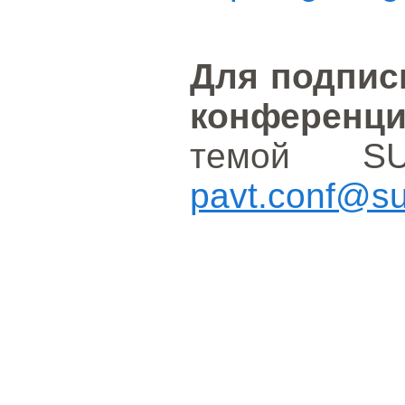
Для подпис
конференц
темой S
pavt.conf@su