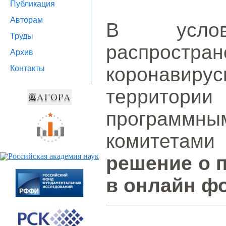
Публикация
Авторам
В услови
Труды
распро
Архив
коронави
Контакты
территории
программн
комитета
решение о 
в онлайн ф