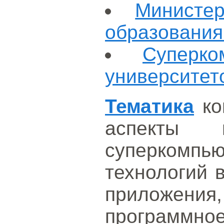
Министе
образовани
Суперк
университет
Тематика
ко
аспекты п
суперкомпь
технологий в
приложе
програм