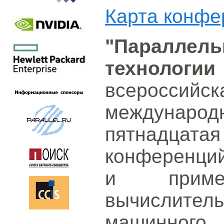
Карта конфе
"Параллел
технолог
всероссийск
междуна
пятнадцат
конференци
и примен
вычислит
машинного