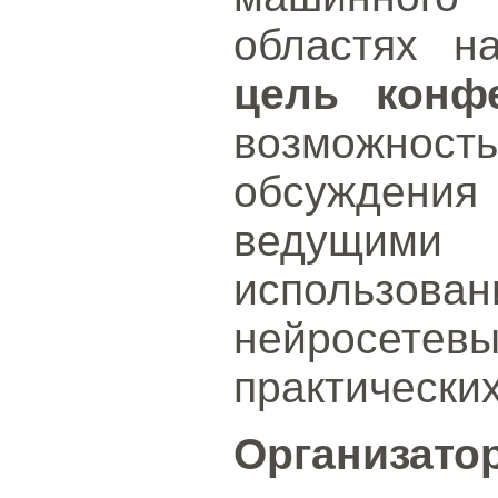
областях н
цель конф
возможност
обсуждения 
ведущими 
использова
нейросетевы
практических
Организато