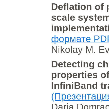
Deflation of 
scale system
implementat
формате PD
Nikolay M. E
Detecting c
properties o
InfiniBand tr
(Презентаци
Daria Domrac