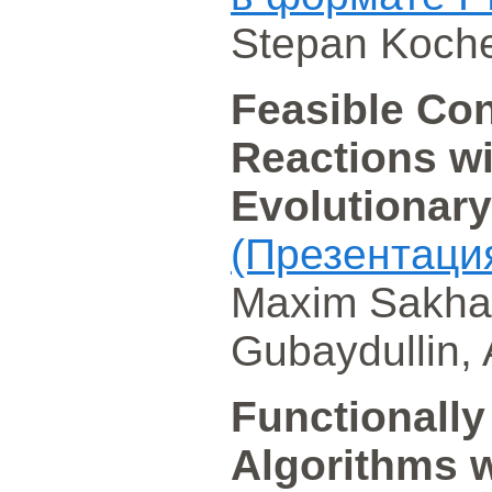
Stepan Koch
Feasible Con
Reactions wi
Evolutionar
(Презентаци
Maxim Sakhar
Gubaydullin,
Functionally
Algorithms 