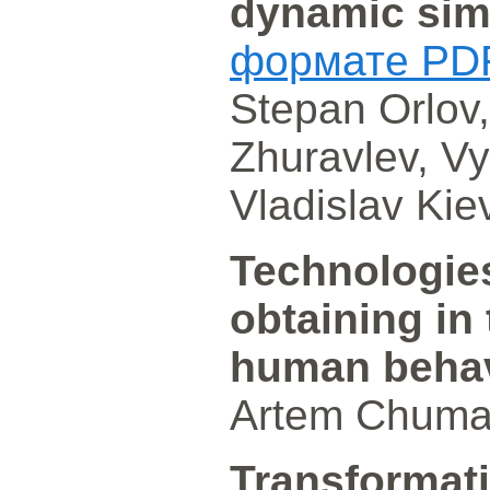
dynamic sim
формате PD
Stepan Orlov,
Zhuravlev, V
Vladislav Kie
Technologie
obtaining in
human behav
Artem Chumak
Transformat