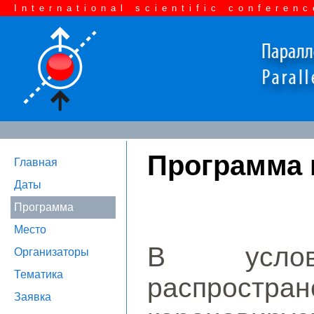
International scientific conferenc
Программа
Главная
Даты
Программа
Место
В услови
Организаторы
Тематика
распро
Заявка