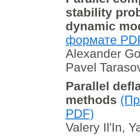
stability pr
dynamic mo
формате PD
Alexander Go
Pavel Taraso
Parallel defl
methods
(Пр
PDF)
Valery Il'In, 