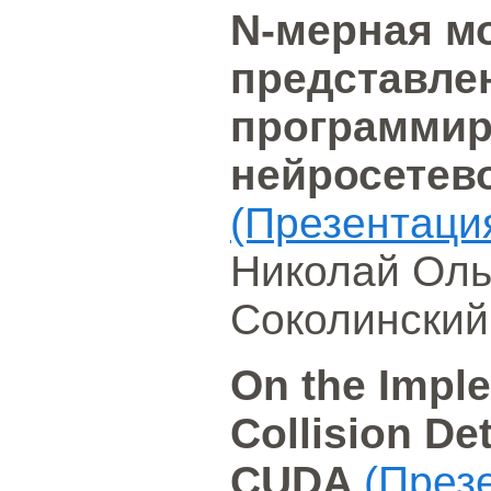
N-мерная м
представле
программир
нейросетев
(Презентаци
Николай Оль
Соколинский
On the Impl
Collision De
CUDA
(През