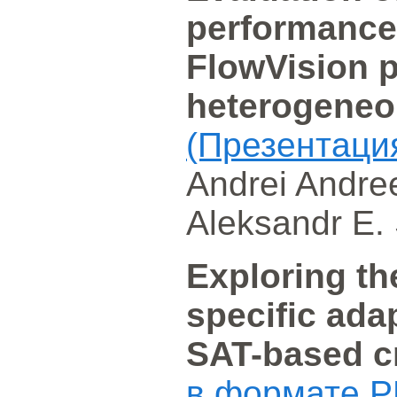
performance
FlowVision 
heterogeneo
(Презентаци
Andrei Andree
Aleksandr E.
Exploring th
specific ada
SAT-based c
в формате P