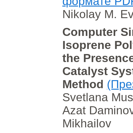
формате PD
Nikolay M. E
Computer Si
Isoprene Pol
the Presenc
Catalyst Sys
Method
(Пре
Svetlana Must
Azat Daminov,
Mikhailov