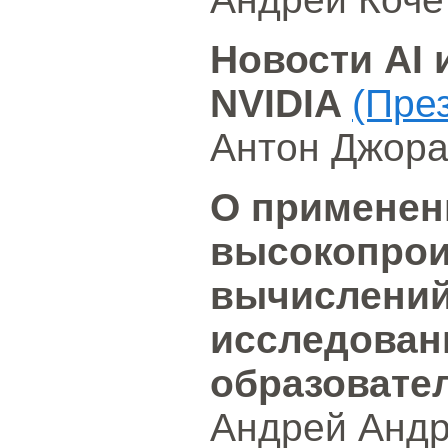
Новости AI 
NVIDIA
(Пре
Антон Джор
О применен
высокопро
вычислений
исследован
образовате
Андрей Андр