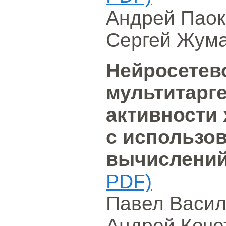
Андрей Паок
Сергей Жум
Нейросетев
мультитарг
активности
с использо
вычислени
PDF)
Павел Васил
Андрей Коче