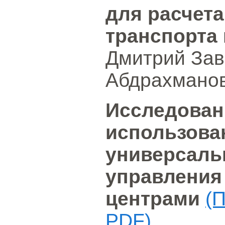
для расчета
транспорта 
Дмитрий Зав
Абдрахманов
Исследован
использован
универсаль
управления
центрами
(
PDF)