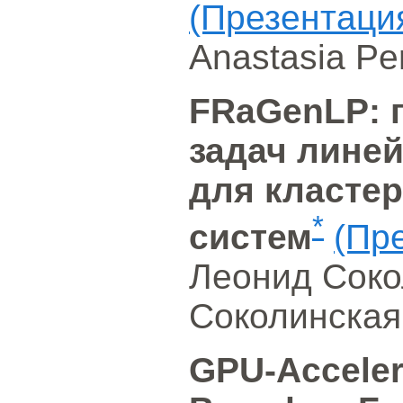
(Презентаци
Anastasia Pe
FRaGenLP: 
задач лине
для класте
*
систем
(Пр
Леонид Соко
Соколинская
GPU-Acceler