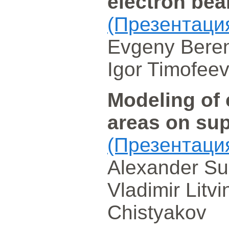
electron be
(Презентаци
Evgeny Beren
Igor Timofee
Modeling of 
areas on su
(Презентаци
Alexander Su
Vladimir Litvi
Chistyakov