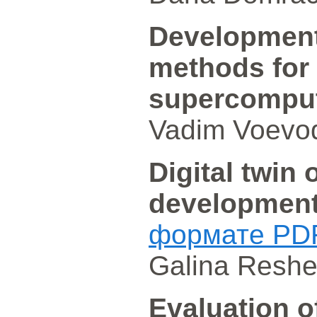
Development,
methods for 
supercomput
Vadim Voevod
Digital twin 
developmen
формате PD
Galina Reshe
Evaluation of