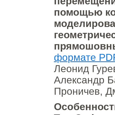
перемещени
помощью ко
моделирова
геометриче
прямошовн
формате PD
Леонид Гуре
Александр Б
Проничев, Д
Особенност