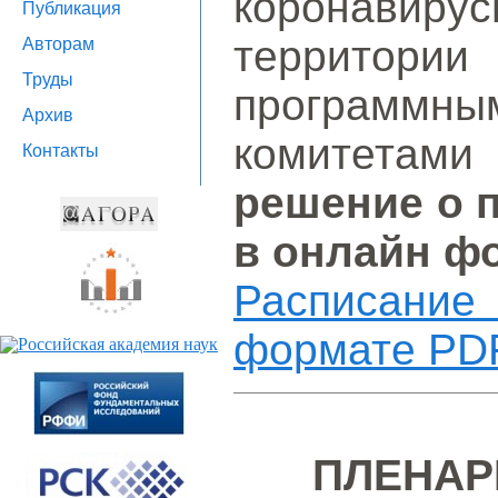
коронави
Публикация
территории
Авторам
Труды
программн
Архив
комитета
Контакты
решение о 
в онлайн ф
Расписание
формате PD
ПЛЕНАР