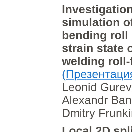
Investigation
simulation of
bending roll 
strain state o
welding roll
(Презентаци
Leonid Gurev
Alexandr Bann
Dmitry Frunki
Local 2D spl