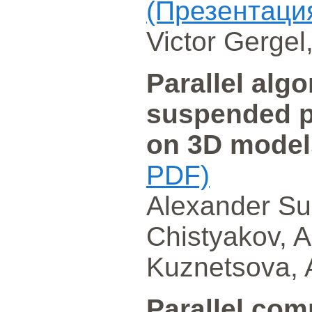
(Презентаци
Victor Gergel
Parallel algo
suspended pa
on 3D mode
PDF)
Alexander Su
Chistyakov, Al
Kuznetsova, 
Parallel com