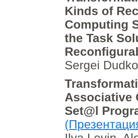
Kinds of Rec
Computing St
the Task Sol
Reconfigura
Sergei Dudko,
Transformati
Associative 
Set@l Prog
(Презентаци
Ilya Levin, A