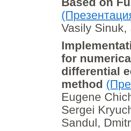
Based on Fu
(Презентаци
Vasily Sinuk
Implementati
for numerical
differential 
method
(Пре
Eugene Chich
Sergei Kryuch
Sandul, Dmitr