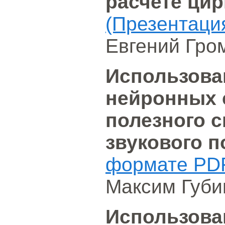
расчете ци
(Презентаци
Евгений Гро
Использова
нейронных 
полезного с
звукового п
формате PD
Максим Губи
Использова