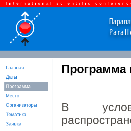
International scientific conferenc
Программа
Главная
Даты
Программа
Место
В услови
Организаторы
Тематика
распро
Заявка