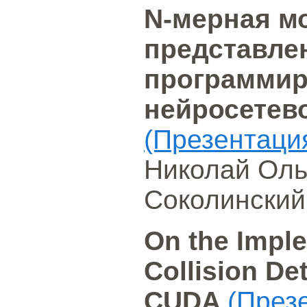
N-мерная м
представле
программир
нейросетев
(Презентаци
Николай Оль
Соколинский
On the Impl
Collision De
CUDA
(През