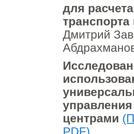
для расчета
транспорта 
Дмитрий Зав
Абдрахманов
Исследован
использован
универсаль
управления
центрами
(
PDF)