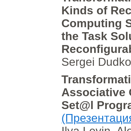
Kinds of Rec
Computing St
the Task Sol
Reconfigura
Sergei Dudko,
Transformati
Associative 
Set@l Prog
(Презентаци
Ilya Levin, A