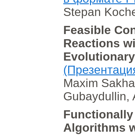
Stepan Koch
Feasible Con
Reactions wi
Evolutionar
(Презентаци
Maxim Sakhar
Gubaydullin,
Functionally
Algorithms 