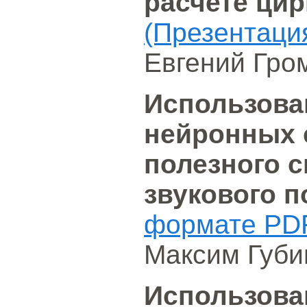
расчете ци
(Презентаци
Евгений Гро
Использова
нейронных 
полезного с
звукового п
формате PD
Максим Губи
Использова