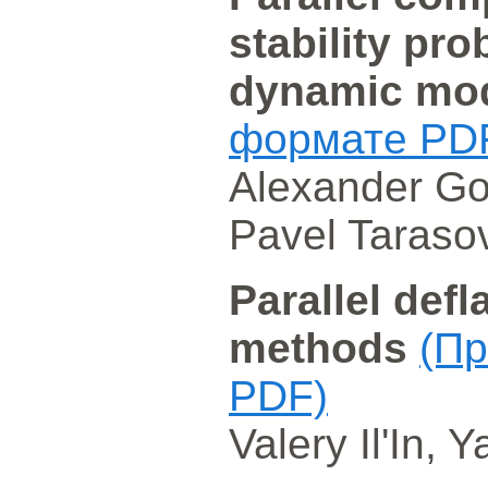
stability pr
dynamic mo
формате PD
Alexander Go
Pavel Taraso
Parallel defl
methods
(Пр
PDF)
Valery Il'In, 