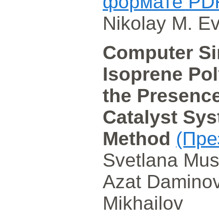
формате PD
Nikolay M. E
Computer Si
Isoprene Pol
the Presenc
Catalyst Sys
Method
(Пре
Svetlana Must
Azat Daminov,
Mikhailov