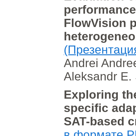
performance
FlowVision 
heterogeneo
(Презентаци
Andrei Andree
Aleksandr E.
Exploring th
specific ada
SAT-based c
в формате P