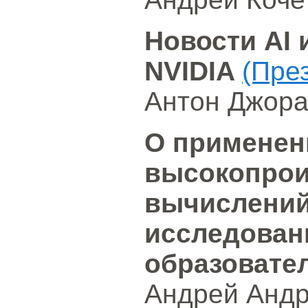
Новости AI 
NVIDIA
(Пре
Антон Джор
О применен
высокопро
вычислений
исследован
образовате
Андрей Андр