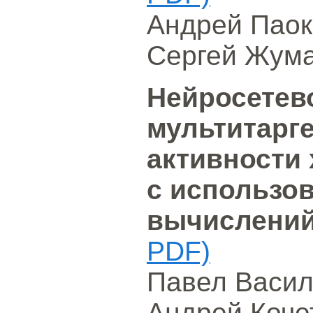
Андрей Паок
Сергей Жум
Нейросетев
мультитарг
активности
с использо
вычислени
PDF)
Павел Васил
Андрей Коче