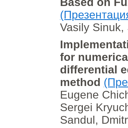
Based on Fu
(Презентаци
Vasily Sinuk
Implementati
for numerical
differential 
method
(Пре
Eugene Chich
Sergei Kryuch
Sandul, Dmitr