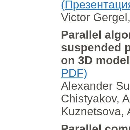
(Презентаци
Victor Gergel
Parallel algo
suspended pa
on 3D mode
PDF)
Alexander Su
Chistyakov, Al
Kuznetsova, 
Parallel com