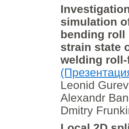
Investigation
simulation of
bending roll 
strain state o
welding roll
(Презентаци
Leonid Gurev
Alexandr Bann
Dmitry Frunki
Local 2D spl