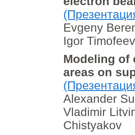
electron be
(Презентаци
Evgeny Beren
Igor Timofee
Modeling of 
areas on su
(Презентаци
Alexander Su
Vladimir Litvi
Chistyakov