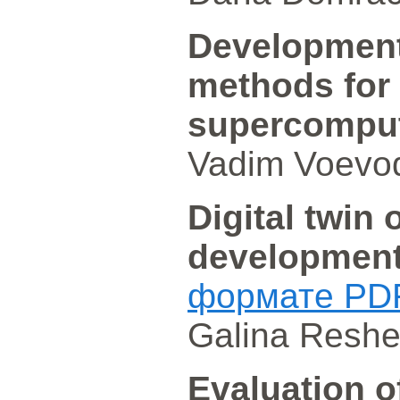
Development,
methods for 
supercomput
Vadim Voevod
Digital twin 
developmen
формате PD
Galina Reshe
Evaluation of