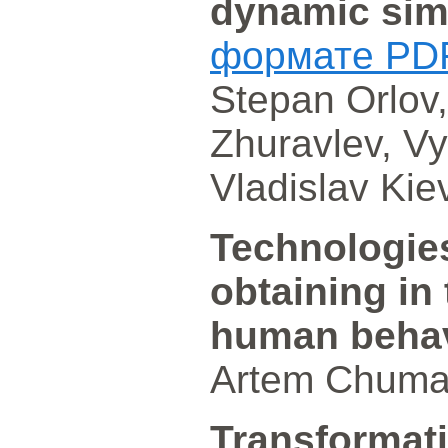
dynamic sim
формате PD
Stepan Orlov,
Zhuravlev, V
Vladislav Kie
Technologie
obtaining in
human behav
Artem Chumak
Transformat