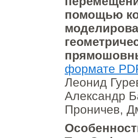
перемещени
помощью ко
моделирова
геометриче
прямошовн
формате PD
Леонид Гуре
Александр Б
Проничев, Д
Особенност