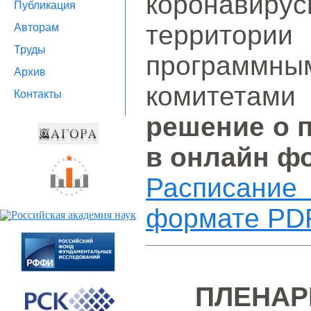
коронави
Публикация
территории
Авторам
Труды
программн
Архив
комитета
Контакты
решение о 
в онлайн ф
Расписание
формате PD
ПЛЕНАР