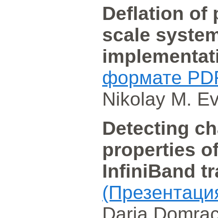
Deflation of 
scale system
implementat
формате PD
Nikolay M. E
Detecting c
properties o
InfiniBand tr
(Презентаци
Daria Domrac