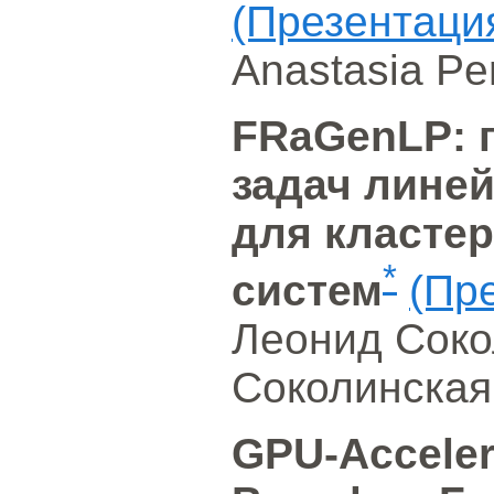
(Презентаци
Anastasia Pe
FRaGenLP: 
задач лине
для класте
*
систем
(Пр
Леонид Соко
Соколинская
GPU-Acceler