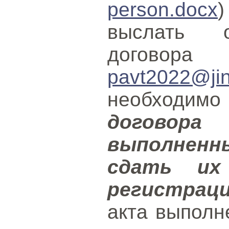
person.docx
выслать о
договор
pavt2022@jin
необходи
договор
выполненн
сдать их
регистрац
акта выполн