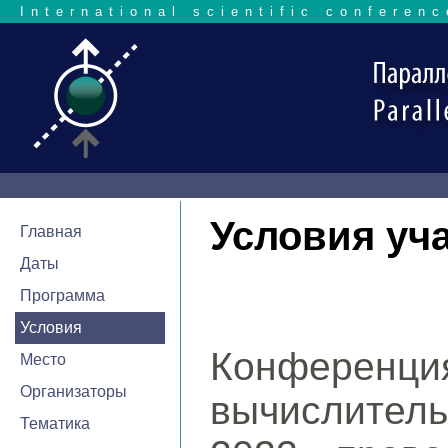
International scientific conferenc
Условия уч
Главная
Даты
Программа
Условия
Конферен
Место
Организаторы
вычислител
Тематика