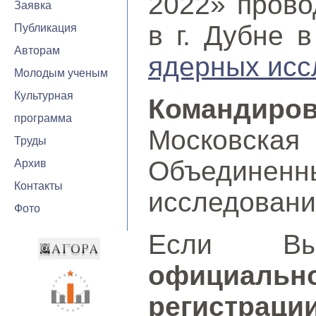
2022» прово
Заявка
в г. Дубне 
Публикация
Авторам
ядерных исс
Молодым ученым
Культурная
Команди
программа
Московска
Труды
Объединен
Архив
Контакты
исследовани
Фото
Если Вы
официаль
регистраци