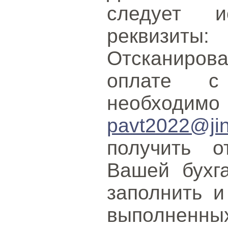
следует и
рекви
Отсканирова
оплате с
необходим
pavt2022@jin
получить о
Вашей бухг
заполнить и
выполненных