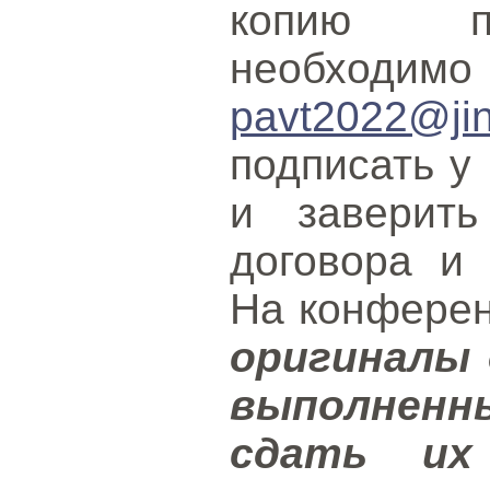
копию пл
необходим
pavt2022@jin
подписать у
и заверить
договора и 
На конферен
оригиналы д
выполненн
сдать их