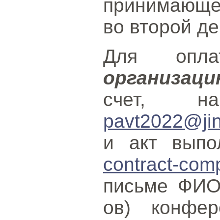
принимающе
во второй д
Для опл
организац
счет, н
pavt2022@jin
и акт выпо
contract-com
письме ФИО 
ов) конфер