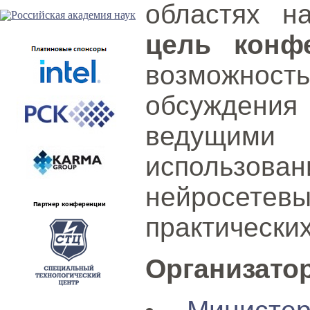
областях н
цель конф
возможност
обсуждения 
ведущими 
использова
нейросетевы
практических
Организато