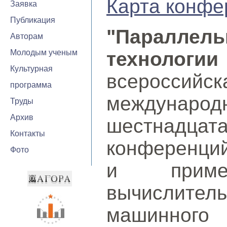
Карта конфе
Заявка
Публикация
"Параллел
Авторам
Молодым ученым
технолог
Культурная
всероссийск
программа
междуна
Труды
Архив
шестнадца
Контакты
конференци
Фото
и примен
вычислит
машинного