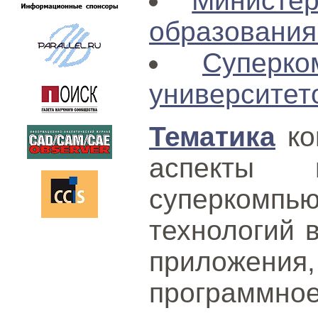
Министе
образовани
Суперк
университет
Тематика
ко
аспекты п
суперкомпь
технологий в
приложе
програм