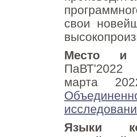
программног
свои новейш
высокопроиз
Место и 
ПаВТ'2022 
марта 20
Объединен
исследован
Языки ко