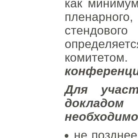
как миниму
пленарно
стендового
определ
комитетом
конференци
Для учас
докладо
необходим
не позднее