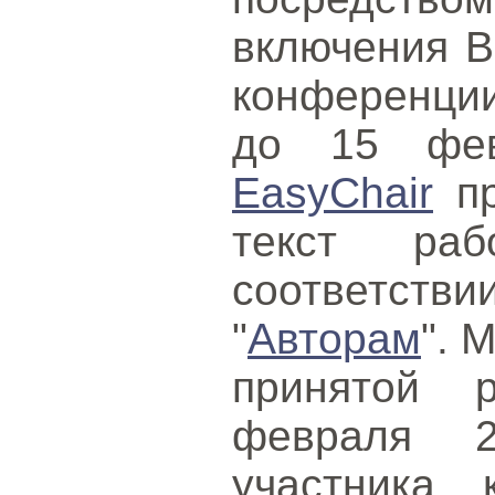
включения В
конференци
до 15 фев
EasyChair
пр
текст ра
соответстви
"
Авторам
". 
принятой 
февраля 2
участника 