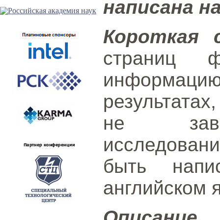
написана н
Короткая 
страниц 
информаци
результатах
не заве
исследовани
быть напи
английском 
Описание 