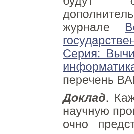
будут оп
дополнител
журнале
В
государст
Серия: Вычи
информатик
перечень ВА
Доклад
. Ка
научную про
очно предс