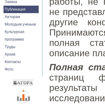
работы, не 
Заявка
не представ
Публикация
Авторам
другие кон
Молодым ученым
Принимаютс
Культурная
программа
полная ста
Труды
описание пл
Архив
Контакты
Полная ст
Фото
страниц ф
результаты
исследов