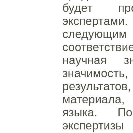
будет про
экспертами
следующи
соответстви
научная зн
значимость
результато
материала,
языка. По
эксперти