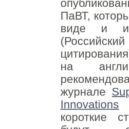
опубликова
ПаВТ, котор
виде и и
(Российс
цитирования
на англи
рекомендо
журнале
Sup
Innovations
(
короткие с