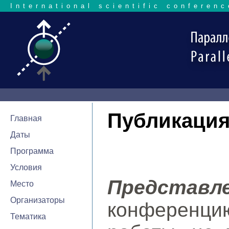
International scientific conferenc
Публикация
Главная
Даты
Программа
Условия
Представ
Место
Организаторы
конференци
Тематика