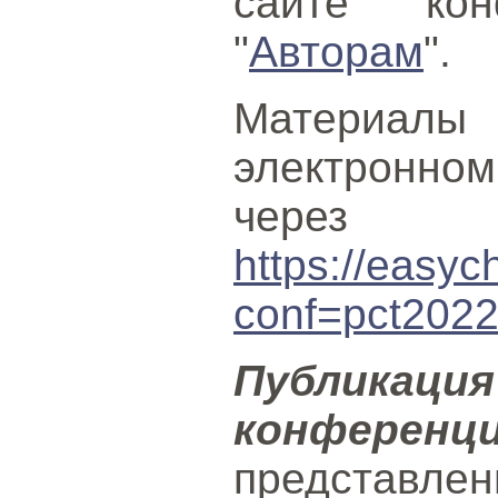
сайте ко
"
Авторам
".
Материалы
электронн
через с
https://easyc
conf=pct202
Публик
конференц
представл