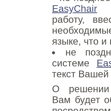
EasyChair
за
работу, вв
необходим
языке, что и
не позд
системе
Ea
текст Вашей
О решении 
Вам будет о
посредством 