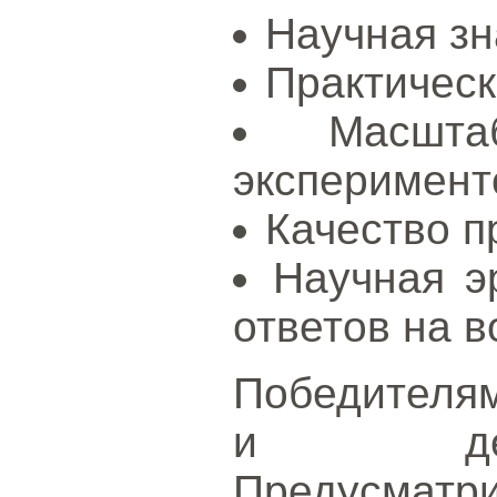
Научная зн
Практическ
Масшта
эксперимент
Качество п
Научная э
ответов на в
Победителя
и ден
Предусма