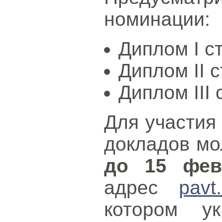
номинации:
Диплом I с
Диплом II с
Диплом III 
Для участия 
докладов мо
до 15 фев
адрес
pavt
котором у