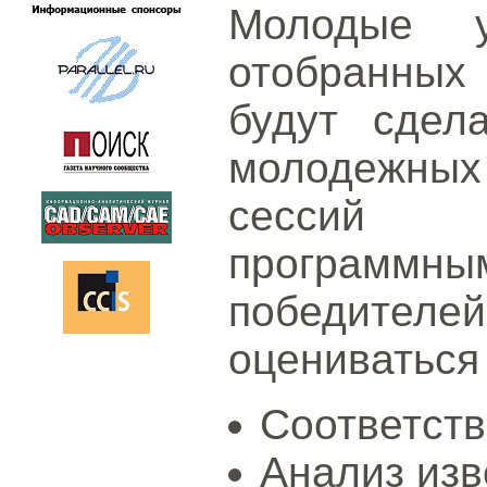
Молодые у
отобранных 
будут сдел
молодежны
сессий 
программны
победителей
оцениваться
Соответств
Анализ изв