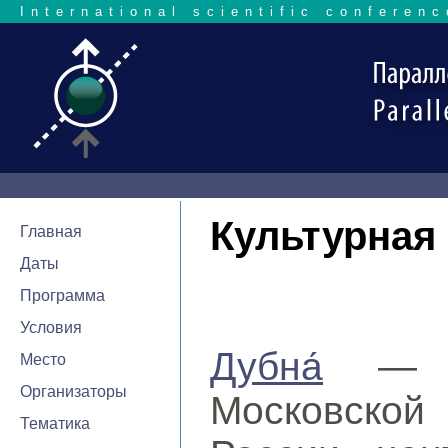
International scientific conferenc
Культурная
Главная
Даты
Программа
Условия
Дубна́
— на
Место
Организаторы
Московской
Тематика