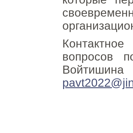
своевр
организацио
Контактное
вопросов п
Войтишина 
pavt2022@jin