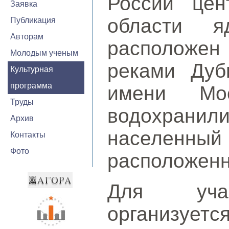
России цен
Заявка
области я
Публикация
Авторам
расположен 
Молодым ученым
реками Дуб
Культурная
программа
имени Мо
Труды
водохрани
Архив
населенный 
Контакты
Фото
расположенн
Для учас
организуетс