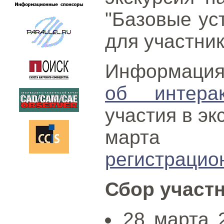
"Базовые ус
для участник
Информац
об интерак
участия в эк
марта 
регистрацио
Сбор участ
28 марта 2