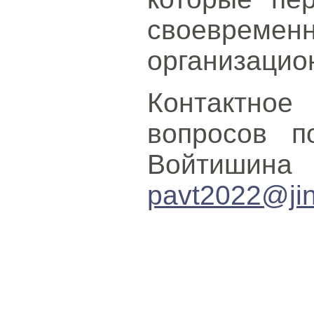
своевр
организацио
Контактное
вопросов п
Войтишина 
pavt2022@jin