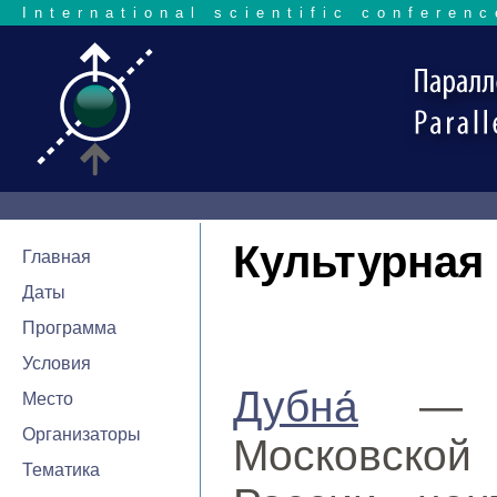
International scientific conferenc
Культурная
Главная
Даты
Программа
Условия
Дубна́
— на
Место
Организаторы
Московской
Тематика