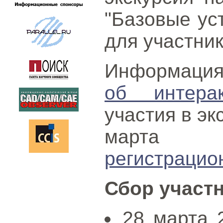
"Базовые ус
для участник
Информац
об интерак
участия в эк
марта 
регистрацио
Сбор участ
28 марта 2