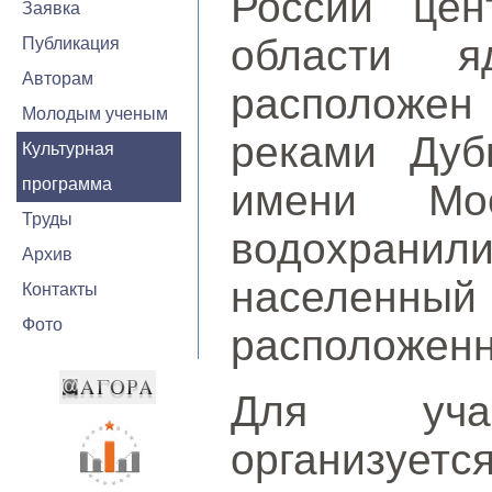
России цен
Заявка
области я
Публикация
Авторам
расположен 
Молодым ученым
реками Дуб
Культурная
программа
имени Мо
Труды
водохрани
Архив
населенный 
Контакты
Фото
расположенн
Для учас
организуетс