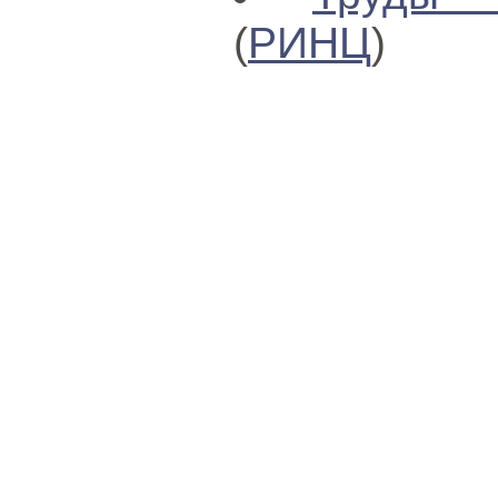
(
РИНЦ
)