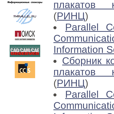
плакатов 
(
РИНЦ
)
Parallel C
Communica
Information S
Сборник к
плакатов 
(
РИНЦ
)
Parallel C
Communica