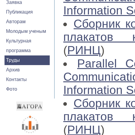
Заявка
Information S
Публикация
Сборник к
Авторам
Молодым ученым
плакатов 
Культурная
(
РИНЦ
)
программа
Parallel C
Труды
Архив
Communica
Контакты
Information S
Фото
Сборник к
плакатов 
(
РИНЦ
)