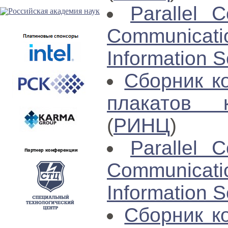
Parallel C
Communica
Information S
Сборник к
плакатов 
(
РИНЦ
)
Parallel C
Communica
Information S
Сборник к