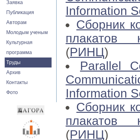
Заявка
Information S
Публикация
Сборник к
Авторам
Молодым ученым
плакатов 
Культурная
(
РИНЦ
)
программа
Parallel C
Труды
Архив
Communica
Контакты
Information S
Фото
Сборник к
плакатов 
(
РИНЦ
)