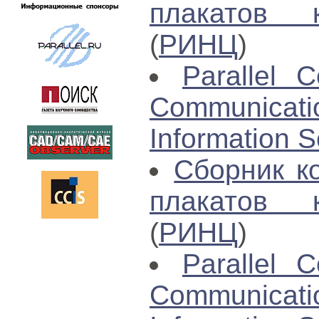
плакатов 
(
РИНЦ
)
Parallel C
Communica
Information S
Сборник к
плакатов 
(
РИНЦ
)
Parallel C
Communica