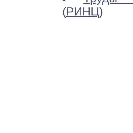
(
РИНЦ
)