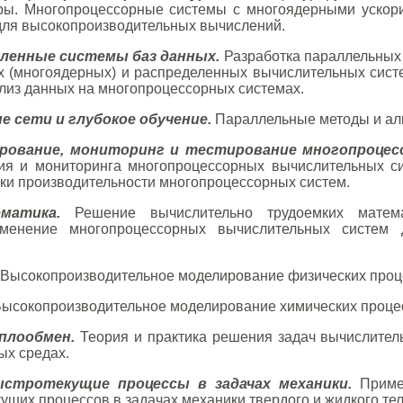
ры. Многопроцессорные системы с многоядерными ускори
для высокопроизводительных вычислений.
еленные системы баз данных.
Разработка параллельных
 (многоядерных) и распределенных вычислительных сист
лиз данных на многопроцессорных системах.
 сети и глубокое обучение.
Параллельные методы и алг
рование, мониторинг и тестирование многопроцес
ия и мониторинга многопроцессорных вычислительных си
нки производительности многопроцессорных систем.
матика.
Решение вычислительно трудоемких матема
именение многопроцессорных вычислительных систем
Высокопроизводительное моделирование физических проц
ысокопроизводительное моделирование химических проце
плообмен.
Теория и практика решения задач вычислитель
ых средах.
стротекущие процессы в задачах механики.
Примен
щих процессов в задачах механики твердого и жидкого тел