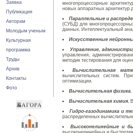
Заявка
многопроцессорные архитекту
новых аппаратных архитектур 
Публикация
Параллельные и распред
Авторам
(СУБД) для многопроцессорных
данных. Интеллектуальный ана
Молодым ученым
Искусственные нейронные
Культурная
Управление, администри
программа
управления, администрирован
Труды
методик тестирования для оце
Архив
Вычислительная мате
вычислительных систем. Пр
Контакты
оптимизации.
Фото
Вычислительная физика.
Вычислительная химия.
В
Гидро-газодинамика и те
распределенных вычислительн
Высоконелинейные и бы
высоконелинейных и быстротеку