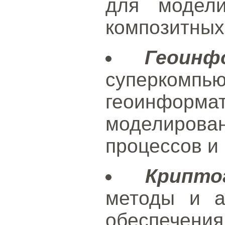
для модел
композитных
Геоинф
суперкомп
геоинформа
моделиро
процессов и
Крипто
методы и а
обеспечени