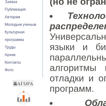
(но не огра
Заявка
Публикация
Технол
Авторам
распреде
Молодым ученым
Культурная
Универсал
программа
языки и би
Труды
параллель
Архив
Контакты
алгоритмы 
Фото
отладки и о
программ.
Обл