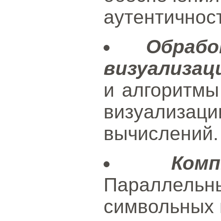
аутентичнос
Обраб
визуализац
и алгоритмы
визуализац
вычислений.
Ком
Параллельн
символьных 