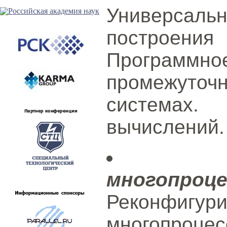
Универсальн
построени
Програм
промежуто
системах.
вычислений.
многопроц
Реконфигу
многопроце