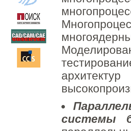
многопроц
Многопро
многояде
Моделиро
тестирова
архи
высокопроиз
Параллел
системы б