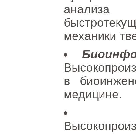
анализа 
быстротеку
механики тве
Биоинф
Высокопрои
в биоинжен
медицине.
Высокопрои