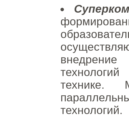
Суперко
формир
образов
осуществл
внедрени
технологий
технике. 
параллел
технологий.