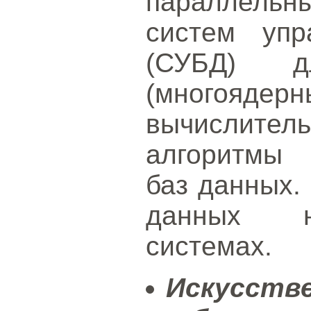
параллель
систем упр
(СУБД) дл
(многоядер
вычислител
алгоритмы 
баз данных.
данных н
системах.
Искусств