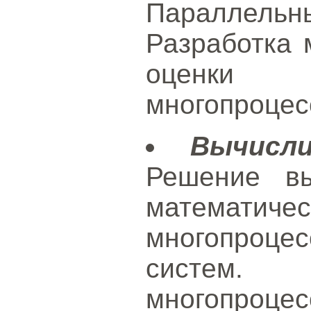
Параллель
Разработка 
оценки п
многопроцес
Вычисл
Решение вы
математич
многопроце
систе
многопроце