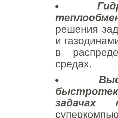
Ги
теплообмен
решения зад
и газодинам
в распреде
средах.
Вы
быстрот
задачах м
суперкомпь