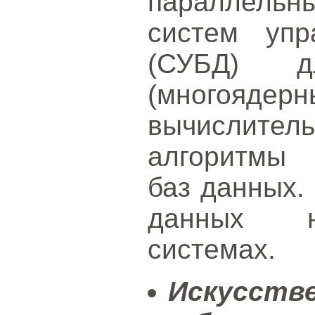
параллель
систем упр
(СУБД) дл
(многоядер
вычислител
алгоритмы 
баз данных.
данных н
системах.
Искусств