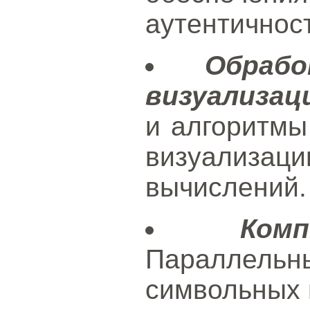
аутентичнос
Обраб
визуализац
и алгоритмы
визуализац
вычислений.
Ком
Параллельн
символьных 