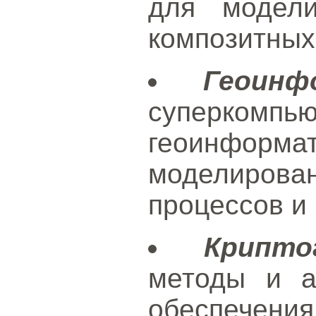
для модел
композитных
Геоинф
суперкомп
геоинформа
моделиро
процессов и
Крипто
методы и а
обеспечени