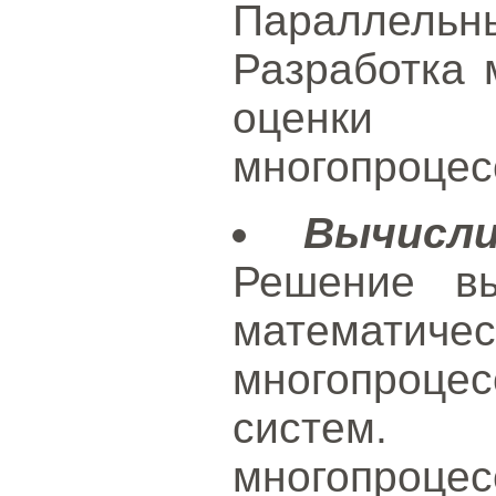
Параллель
Разработка 
оценки п
многопроцес
Вычисл
Решение вы
математич
многопроце
систе
многопроце