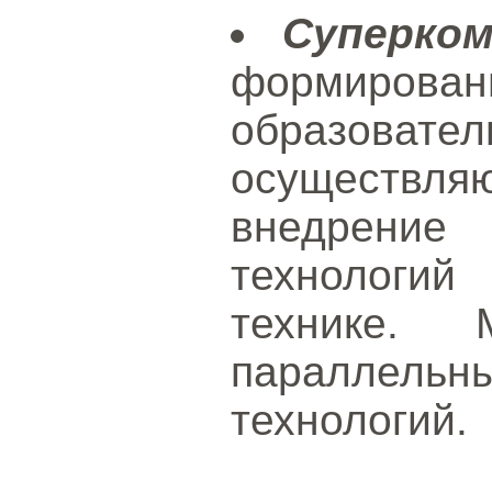
Суперко
формир
образов
осуществл
внедрени
технологий
технике. 
параллел
технологий.