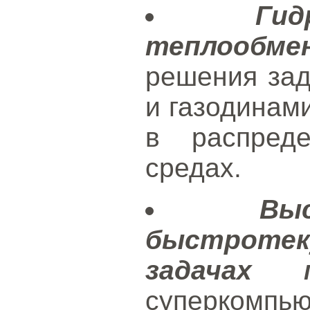
Ги
теплообмен
решения зад
и газодинам
в распреде
средах.
Вы
быстрот
задачах м
суперкомпь