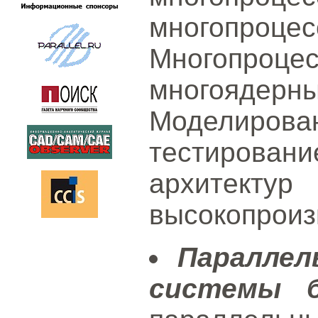
многопроц
Многопро
многояде
Моделиро
тестирова
архи
высокопроиз
Параллел
системы б