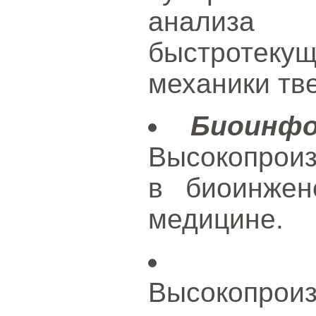
анализа 
быстротеку
механики тве
Биоинф
Высокопрои
в биоинжен
медицине.
Высокопрои