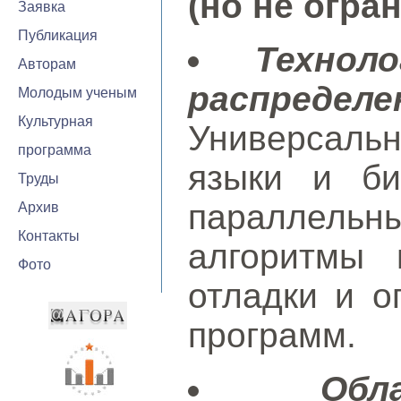
(но не огра
Заявка
Публикация
Технол
Авторам
распреде
Молодым ученым
Культурная
Универсал
программа
языки и би
Труды
параллель
Архив
Контакты
алгоритмы 
Фото
отладки и о
программ.
Обл