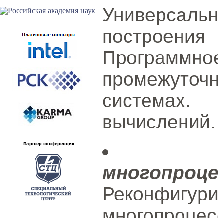
Универсальн
построени
Програм
промежуто
системах.
вычислений.
многопроц
Реконфигу
многопроце