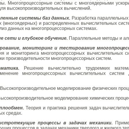
ры. Многопроцессорные системы с многоядерными ускори
для высокопроизводительных вычислений.
еленные системы баз данных.
Разработка параллельных
 (многоядерных) и распределенных вычислительных сист
лиз данных на многопроцессорных системах.
 сети и глубокое обучение.
Параллельные методы и алг
рование, мониторинг и тестирование многопроцес
ия и мониторинга многопроцессорных вычислительных си
нки производительности многопроцессорных систем.
матика.
Решение вычислительно трудоемких матема
именение многопроцессорных вычислительных систем
Высокопроизводительное моделирование физических проц
ысокопроизводительное моделирование химических проце
плообмен.
Теория и практика решения задач вычислитель
ых средах.
стротекущие процессы в задачах механики.
Примен
щих процессов в задачах механики твердого и жидкого тел