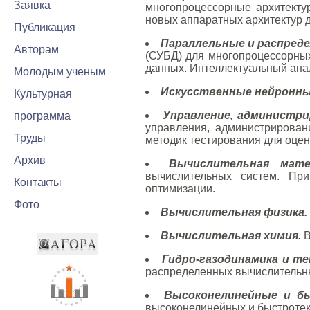
Заявка
многопроцессорные архитекту
новых аппаратных архитектур 
Публикация
Параллельные и распред
Авторам
(СУБД) для многопроцессорных
данных. Интеллектуальный ана
Молодым ученым
Искусственные нейронные
Культурная
Управление, администри
программа
управления, администрирован
Труды
методик тестирования для оце
Архив
Вычислительная мате
вычислительных систем. Пр
Контакты
оптимизации.
Фото
Вычислительная физика.
Вычислительная химия.
В
Гидро-газодинамика и те
распределенных вычислительн
Высоконелинейные и бы
высоконелинейных и быстротеку