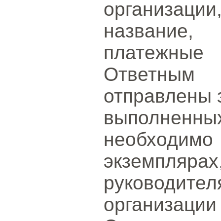
организаци
название,
платежные 
Ответным
отправлены 
выполнен
необходи
экземпл
руководите
организаци