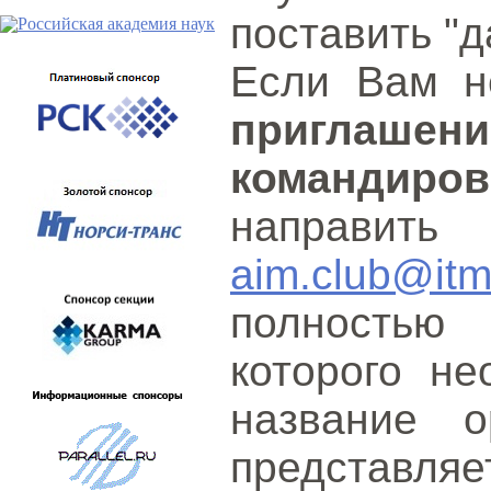
поставить "д
Если Вам 
приглаше
командиров
направит
aim.club@itm
полностью
которого не
название о
представляе