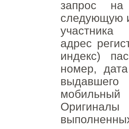
запрос на 
следующую 
участника 
адрес регис
индекс) па
номер, дат
выдавшего
мобильный 
Оригинал
выполненн