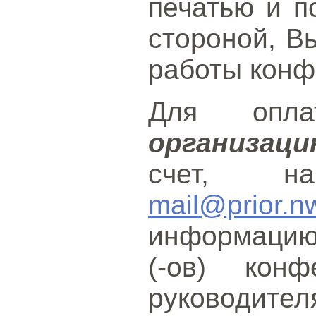
печатью и 
стороной, В
работы конф
Для опл
организац
счет, н
mail@prior.n
информацию
(-ов) кон
руководите