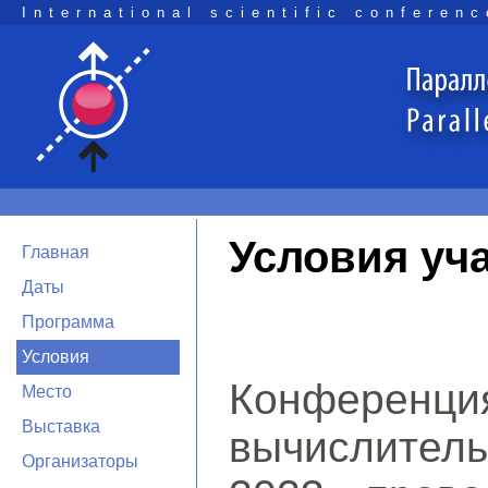
International scientific conferenc
Условия уч
Главная
Даты
Программа
Условия
Конферен
Место
Выставка
вычислител
Организаторы