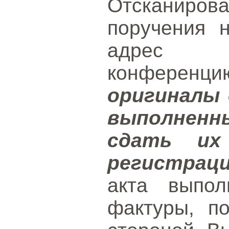
Отсканиров
поручения 
адре
конференци
оригиналы д
выполненн
сдать их
регистрац
акта выпол
фактуры, п