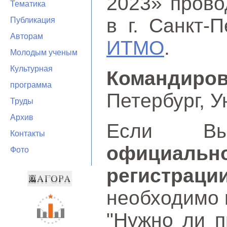
2023» прово
Тематика
в г. Санкт-
Публикация
Авторам
ИТМО
.
Молодым ученым
Культурная
Командиро
программа
Петербург, 
Труды
Архив
Если Вы
Контакты
официаль
Фото
регистраци
необходимо 
"Нужно ли п