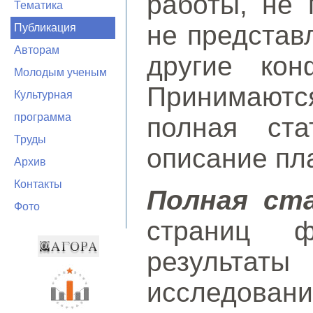
работы, не 
Тематика
не представ
Публикация
Авторам
другие кон
Молодым ученым
Принимаютс
Культурная
программа
полная ста
Труды
описание пл
Архив
Контакты
Полная ст
Фото
страниц ф
результаты
исследов