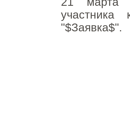
21 марта 
участника 
"$Заявка$".