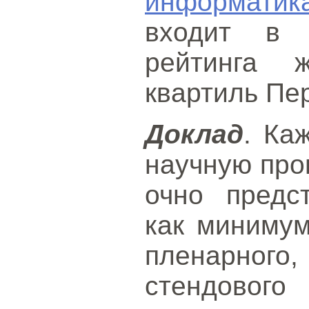
информатик
входит в 
рейтинга 
квартиль Пе
Доклад
. Ка
научную про
очно предс
как миниму
пленарно
стендового