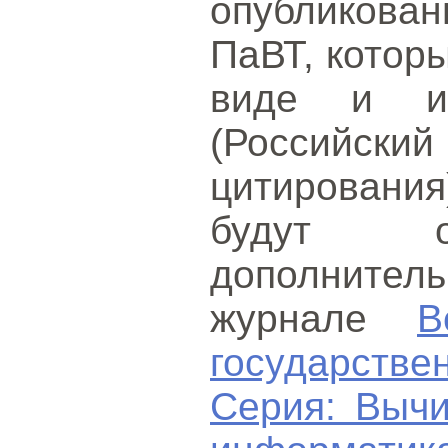
опубликова
ПаВТ, котор
виде и и
(Российс
цитирования
будут оп
дополнител
журнале
В
государст
Серия: Вычи