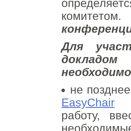
определ
комитетом
конференци
Для учас
докладо
необходим
не позднее
EasyChair
за
работу, вв
необходим