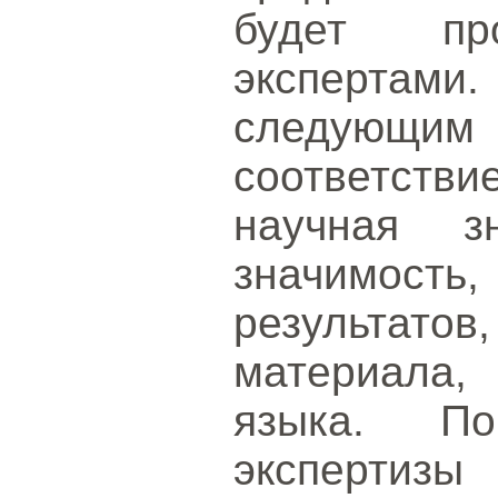
будет про
экспертами
следующи
соответстви
научная зн
значимость
результато
материала,
языка. По
эксперти