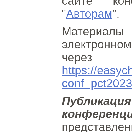
сайте ко
"
Авторам
".
Материалы
электронн
через с
https://easyc
conf=pct202
Публик
конференц
представл