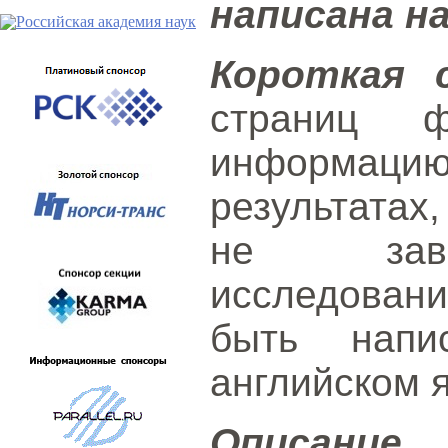
написана н
Короткая 
страниц 
информаци
результатах
не заве
исследовани
быть напи
английском 
Описание 