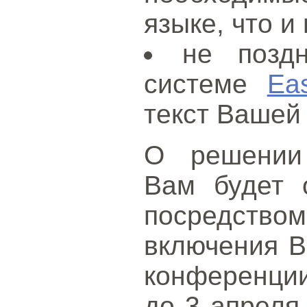
языке, что и
не позд
системе
Ea
текст Вашей
О решении 
Вам будет 
посредством 
включения В
конференци
до 3 апреля