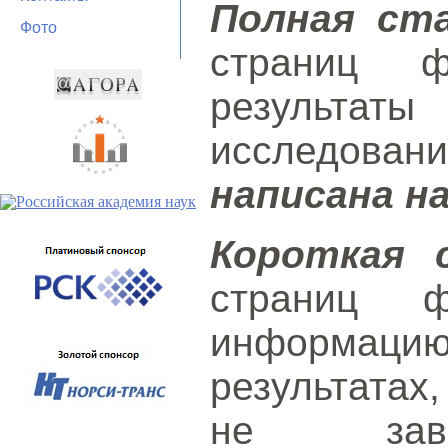
Полная ст
Фото
страниц ф
результаты
исследов
написана н
Короткая 
страниц 
информаци
результатах
не заве