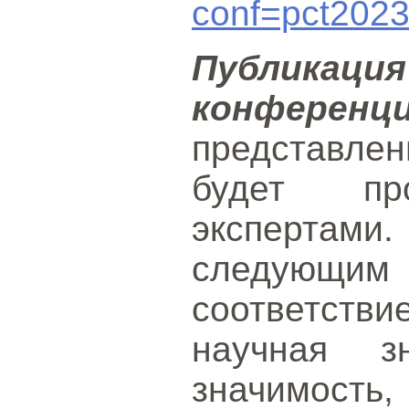
conf=pct202
Публик
конференц
представл
будет про
экспертами
следующи
соответстви
научная зн
значимость