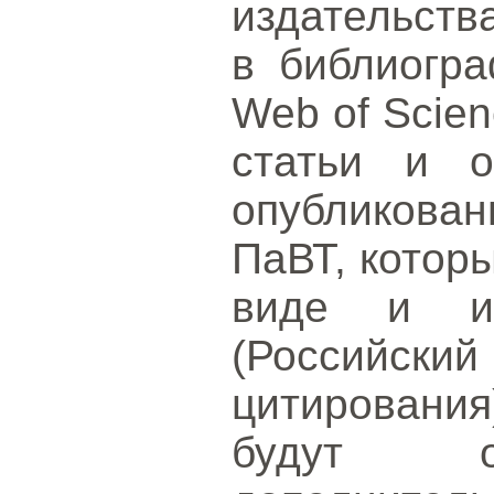
издательств
в библиогра
Web of Scien
статьи и о
опубликова
ПаВТ, котор
виде и и
(Российс
цитирования
будут оп