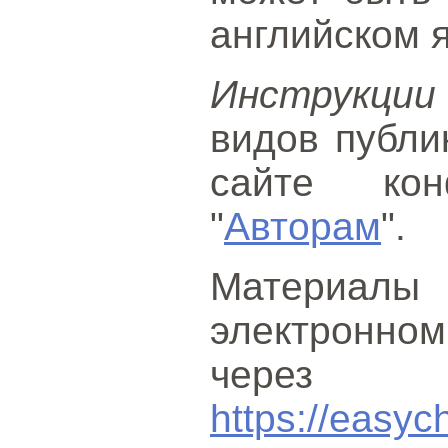
английском 
Инструкции
видов публи
сайте ко
"
Авторам
".
Материалы
электронн
через с
https://easyc