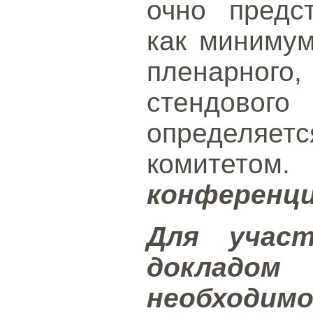
очно предс
как миниму
пленарно
стендового
определ
комитетом
конференци
Для учас
докладо
необходим