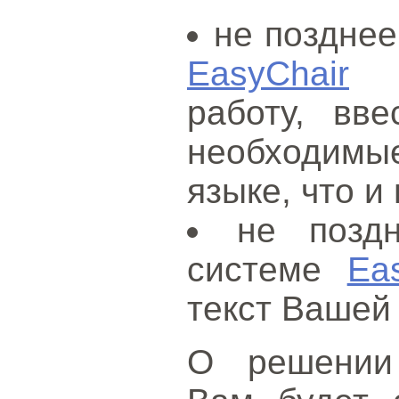
не позднее
EasyChair
за
работу, вв
необходим
языке, что и
не позд
системе
Ea
текст Вашей
О решении 