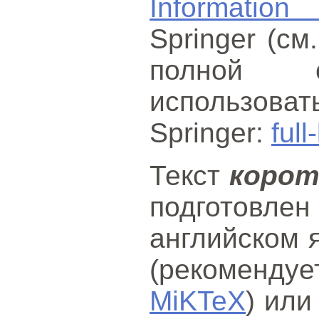
Information
Springer (см
полной с
использова
Springer:
full
Текст
корот
подготов
английском 
(рекоменду
MiKTeX
) или