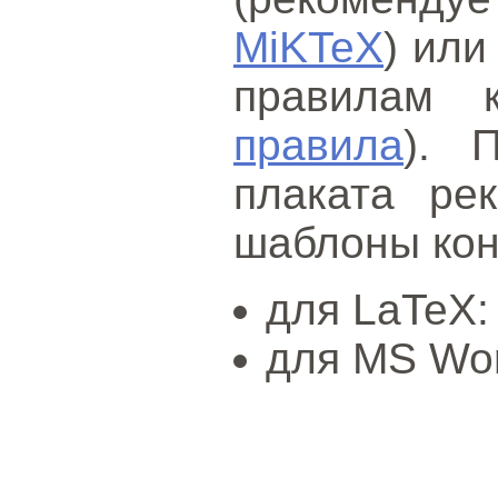
MiKTeX
) или
правилам 
правила
). 
плаката рек
шаблоны ко
для LaTeX
для MS Wo