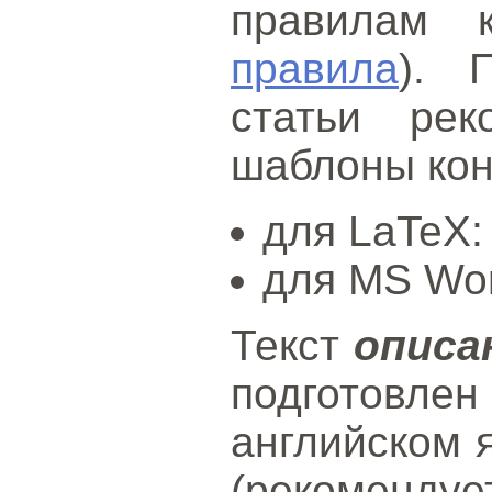
правилам 
правила
). 
статьи рек
шаблоны ко
для LaTeX
для MS Wo
Текст
описа
подготов
английском 
(рекоменду