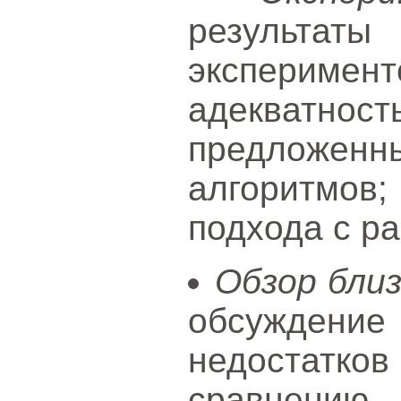
результа
экспериме
адекватно
предложенн
алгоритмов
подхода с р
Обзор бли
обсужде
недостатко
сравнению