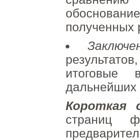
обоснова
полученных 
Заключе
результато
итоговые 
дальнейших 
Короткая 
страниц ф
предвари