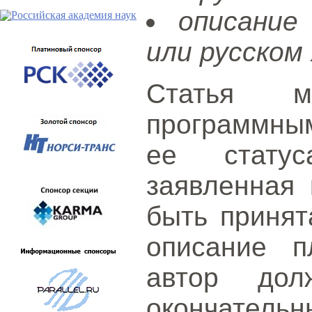
описание
или русском 
Статья м
программным
ее статус
заявленная 
быть принят
описание п
автор дол
окончател