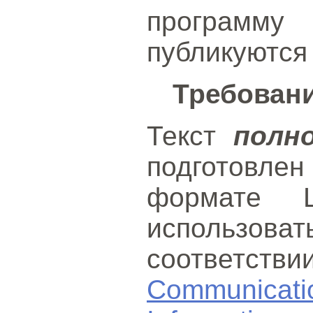
программ
публикуются
Требован
Текст
полн
подготовле
формате L
использо
соответст
Communica