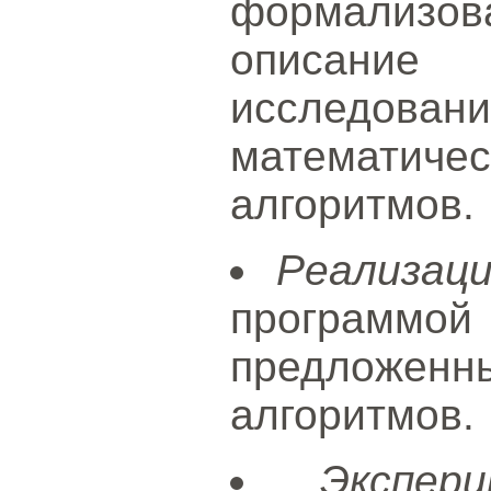
формализова
описани
исследовани
математиче
алгоритмов.
Реализац
програ
предложенн
алгоритмов.
Экспер