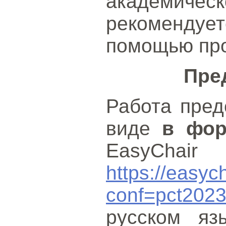
академи
рекоменду
помощью пр
Пре
Работа пред
виде
в фор
EasyChair
https://easyc
conf=pct202
русском яз