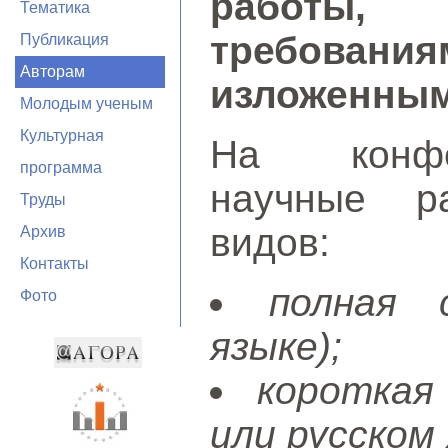
работы, 
Тематика
требован
Публикация
Авторам
изложенным
Молодым ученым
Культурная
На конфе
программа
научные р
Труды
видов:
Архив
Контакты
полная 
Фото
языке);
короткая
или русском 