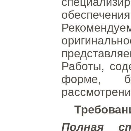
специализи
обеспечения
Рекомендуе
оригин
представл
Работы, сод
форме, б
рассмотрени
Требован
Полная с