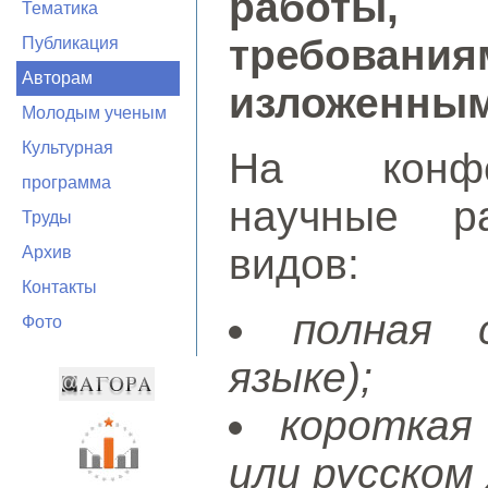
работы, 
Тематика
требован
Публикация
Авторам
изложенным
Молодым ученым
Культурная
На конфе
программа
научные р
Труды
видов:
Архив
Контакты
полная 
Фото
языке);
короткая
или русском 