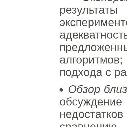
результа
экспериме
адекватно
предложенн
алгоритмов
подхода с р
Обзор бли
обсужде
недостатко
сравнению