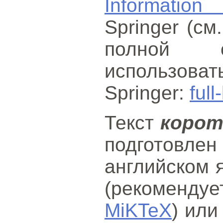
Information
Springer (см
полной с
использова
Springer:
full
Текст
корот
подготов
английском 
(рекоменду
MiKTeX
) или