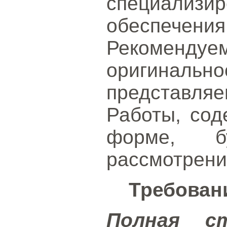
специализи
обеспечения
Рекомендуе
оригин
представл
Работы, сод
форме, б
рассмотрени
Требован
Полная с