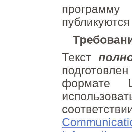
программ
публикуются
Требован
Текст
полн
подготовле
формате L
использо
соответст
Communica