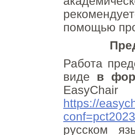
академи
рекоменду
помощью пр
Пре
Работа пред
виде
в фор
EasyChair
https://easyc
conf=pct202
русском яз