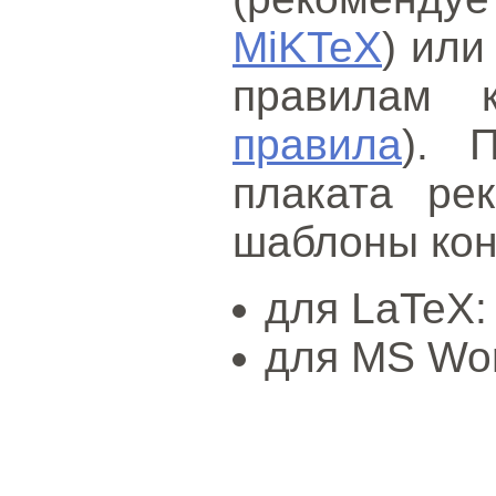
MiKTeX
) или
правилам 
правила
). 
плаката рек
шаблоны ко
для LaTeX
для MS Wo