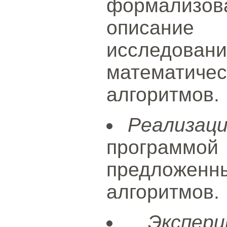
формализова
описани
исследовани
математиче
алгоритмов.
Реализац
програ
предложенн
алгоритмов.
Экспер