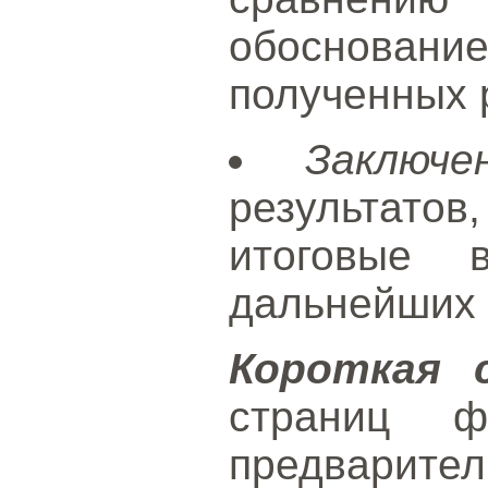
обоснова
полученных 
Заключе
результато
итоговые 
дальнейших 
Короткая 
страниц ф
предвари