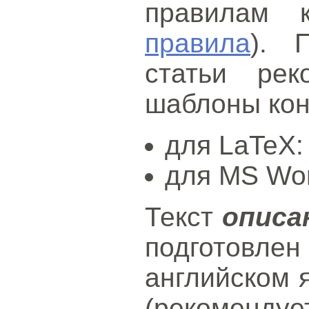
правилам 
правила
). 
статьи рек
шаблоны ко
для LaTeX
для MS Wo
Текст
описа
подготов
английском 
(рекоменду