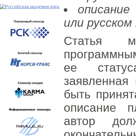
описание
или русском 
Статья м
программным
ее статус
заявленная 
быть принят
описание п
автор дол
окончател