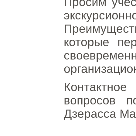
Просим учес
экскурсионн
Преимуществ
которые пе
своевр
организацио
Контактное
вопросов п
Дзерасса М