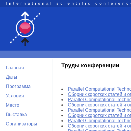
International scientific conferenc
Труды конференции
Главная
Даты
Программа
Parallel Computational Techn
Сборник коротких статей и 
Условия
Parallel Computational Techn
Сборник коротких статей и 
Место
Parallel Computational Techn
Выставка
Сборник коротких статей и 
Parallel Computational Techn
Организаторы
Сборник коротких статей и 