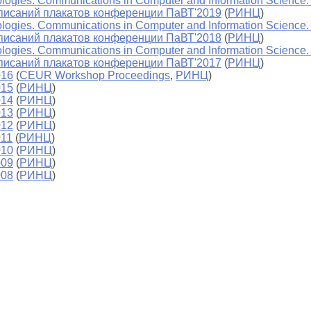
ologies. Communications in Computer and Information Science.
описаний плакатов конференции ПаВТ'2019
(
РИНЦ
)
logies. Communications in Computer and Information Science. 
описаний плакатов конференции ПаВТ'2018
(
РИНЦ
)
logies. Communications in Computer and Information Science. 
описаний плакатов конференции ПаВТ'2017
(
РИНЦ
)
016
(
CEUR Workshop Proceedings
,
РИНЦ
)
015
(
РИНЦ
)
014
(
РИНЦ
)
013
(
РИНЦ
)
012
(
РИНЦ
)
011
(
РИНЦ
)
010
(
РИНЦ
)
009
(
РИНЦ
)
008
(
РИНЦ
)