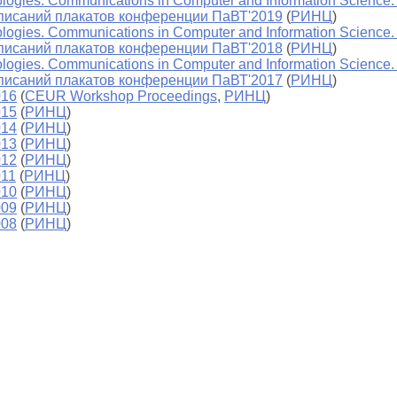
ologies. Communications in Computer and Information Science.
описаний плакатов конференции ПаВТ'2019
(
РИНЦ
)
logies. Communications in Computer and Information Science. 
описаний плакатов конференции ПаВТ'2018
(
РИНЦ
)
logies. Communications in Computer and Information Science. 
описаний плакатов конференции ПаВТ'2017
(
РИНЦ
)
016
(
CEUR Workshop Proceedings
,
РИНЦ
)
015
(
РИНЦ
)
014
(
РИНЦ
)
013
(
РИНЦ
)
012
(
РИНЦ
)
011
(
РИНЦ
)
010
(
РИНЦ
)
009
(
РИНЦ
)
008
(
РИНЦ
)