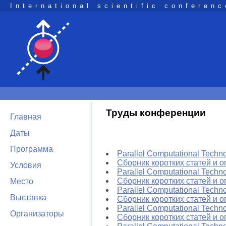
International scientific conferenc
Труды конференции
Главная
Даты
Программа
Parallel Computational Techn
Сборник коротких статей и 
Условия
Parallel Computational Techn
Сборник коротких статей и 
Место
Parallel Computational Techn
Выставка
Сборник коротких статей и 
Parallel Computational Techn
Организаторы
Сборник коротких статей и 