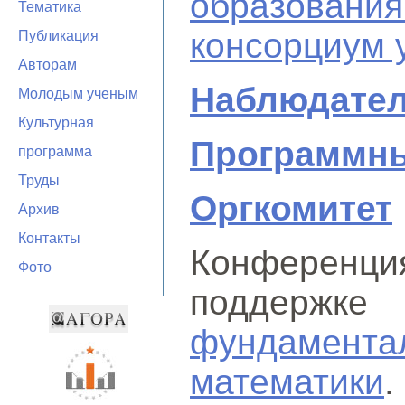
образовани
Тематика
консорциум 
Публикация
Авторам
Наблюдател
Молодым ученым
Культурная
Программны
программа
Труды
Оргкомитет
Архив
Контакты
Конферен
Фото
поддерж
фундамент
математики
.