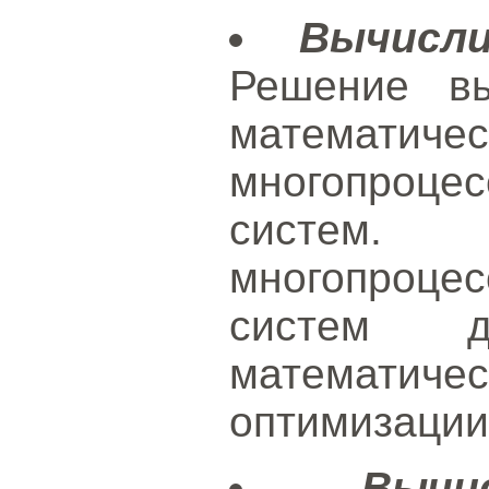
Вычисл
Решение вы
математич
многопроце
систе
многопроце
систем 
математи
оптимизации
Вычи