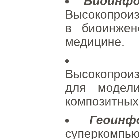
Биоинф
Высокопрои
в биоинжен
медицине.
Высокопрои
для модел
композитных
Геоинф
суперкомп