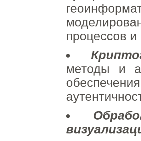
геоинформа
моделиро
процессов и
Крипто
методы и а
обеспечени
аутентичнос
Обраб
визуализац