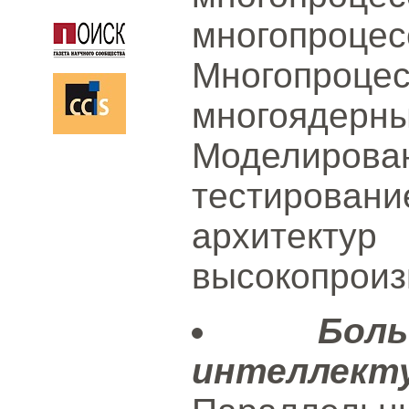
многопроц
Многопро
многояде
Моделиро
тестирова
архи
высокопроиз
Бо
интеллекту