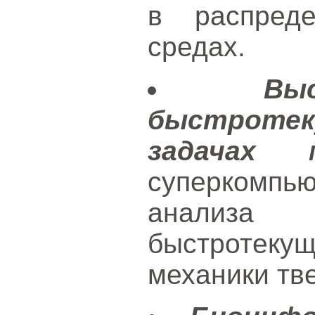
в распреде
средах.
Вы
быстрот
задачах м
суперкомпь
анализа 
быстротеку
механики тве