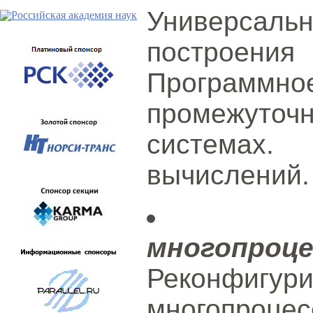
Универсальн
построени
Програм
промежуто
системах.
вычислений.
многопроц
Реконфигу
многопроце