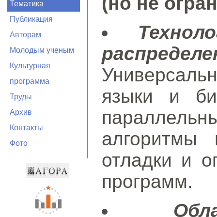
(но не огра
Тематика
Публикация
Технол
Авторам
распреде
Молодым ученым
Культурная
Универсал
программа
языки и би
Труды
параллель
Архив
Контакты
алгоритмы 
Фото
отладки и о
программ.
Обл