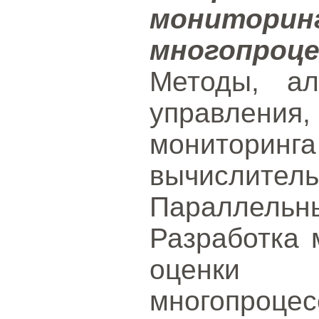
монитори
многопро
Методы, ал
управления
мониторин
вычисли
Параллель
Разработка 
оценки п
многопроцес