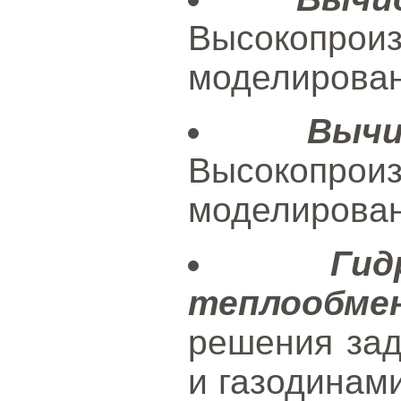
Высокопроиз
моделирован
Выч
Высокопроиз
моделирован
Ги
теплообмен
решения зад
и газодинам