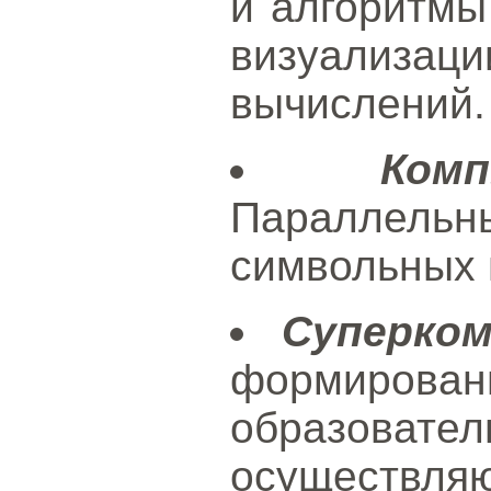
и алгоритмы
визуализац
вычислений.
Ком
Параллельн
символьных 
Суперко
формир
образов
осуществл