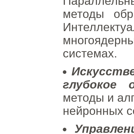
Параллель
методы обр
Интеллекту
многоядерн
системах.
Искусств
глубокое о
методы и ал
нейронных с
Управлен