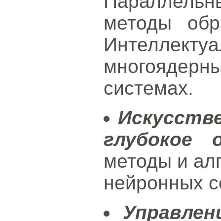
Параллель
методы обр
Интеллекту
многоядерн
системах.
Искусств
глубокое о
методы и ал
нейронных с
Управлен