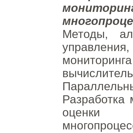
монитори
многопро
Методы, ал
управления
мониторин
вычисли
Параллель
Разработка 
оценки п
многопроцес