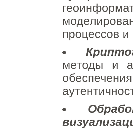
геоинформа
моделиро
процессов и
Крипто
методы и а
обеспечени
аутентичнос
Обраб
визуализац