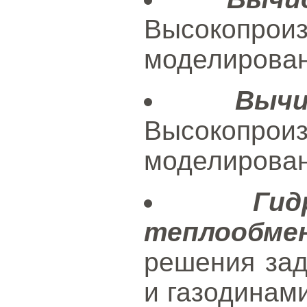
Высокопроиз
моделирован
Выч
Высокопроиз
моделирован
Ги
теплообмен
решения зад
и газодинам