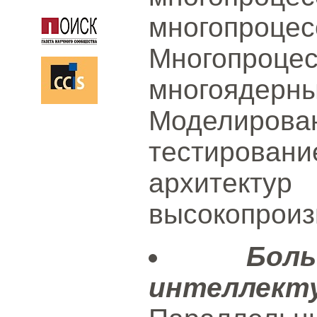
многопроц
Многопро
многояде
Моделиро
тестирова
архи
высокопроиз
Бо
интеллекту