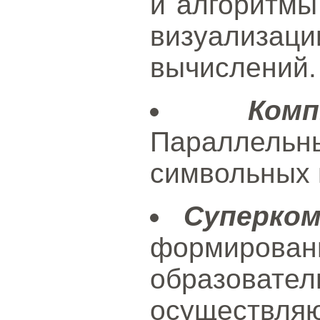
и алгоритмы
визуализац
вычислений.
Ком
Параллельн
символьных 
Суперко
формир
образов
осуществл