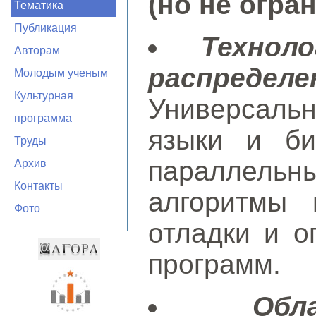
(но не огра
Тематика
Публикация
Технол
Авторам
распреде
Молодым ученым
Культурная
Универсал
программа
языки и би
Труды
параллель
Архив
Контакты
алгоритмы 
Фото
отладки и о
программ.
Обл