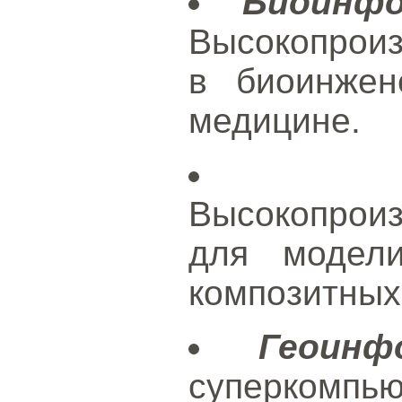
Биоинф
Высокопрои
в биоинжен
медицине.
Высокопрои
для модел
композитных
Геоинф
суперкомп