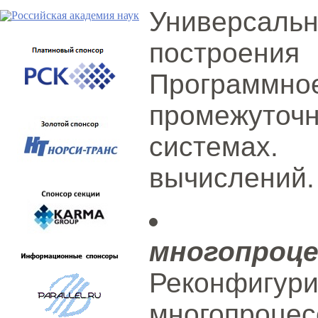
Универсальн
построени
Програм
промежуто
системах.
вычислений.
многопроц
Реконфигу
многопроце