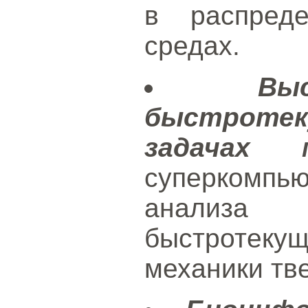
в распреде
средах.
Вы
быстрот
задачах м
суперкомпь
анализа 
быстротеку
механики тве