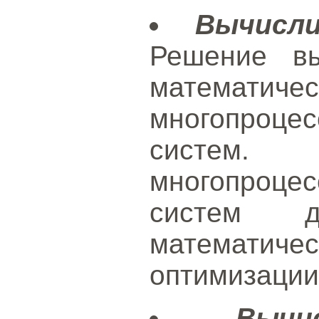
Вычисл
Решение вы
математич
многопроце
систе
многопроце
систем 
математи
оптимизации
Вычи