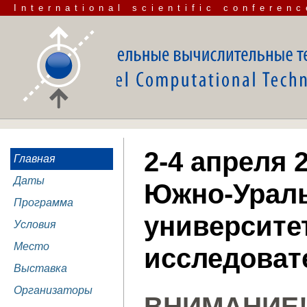
International scientific conferenc
2-4 апреля 2
Главная
Даты
Южно-Ураль
Программа
университе
Условия
Место
исследоват
Выставка
Организаторы
ВНИМАНИЕ!