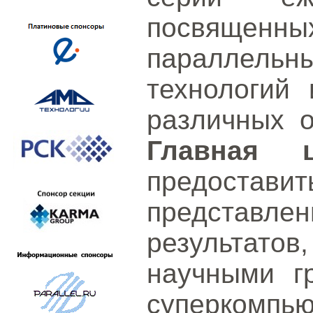
посвященны
параллел
технологий
различных о
Главная 
предостав
представ
результато
научными г
суперкомпь