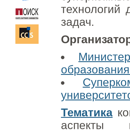
технологий 
задач.
Организато
Министе
образовани
Суперк
университет
Тематика
ко
аспекты п