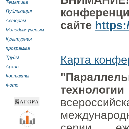
Тематика
конференци
Публикация
Авторам
сайте
https
Молодым ученым
Культурная
программа
Карта конфе
Труды
Архив
"Параллел
Контакты
Фото
технолог
всероссийск
междунаро
серии еже