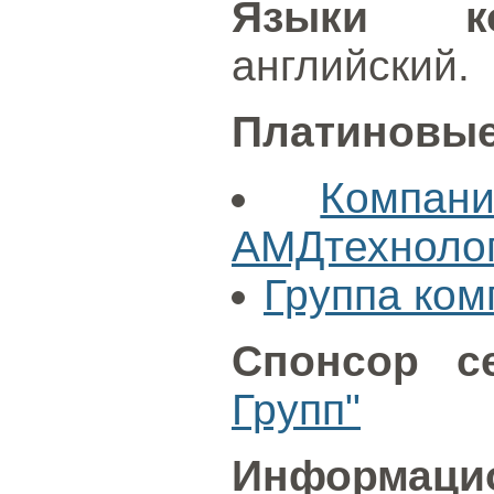
Языки ко
английский.
Платиновые
Компан
АМДтехноло
Группа ко
Спонсор се
Групп"
Информацио