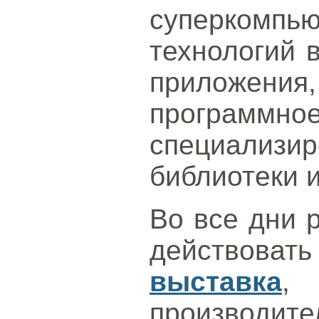
суперкомпь
технологий в
приложе
програм
специализи
библиотеки и
Во все дни 
действо
выставка
,
производ