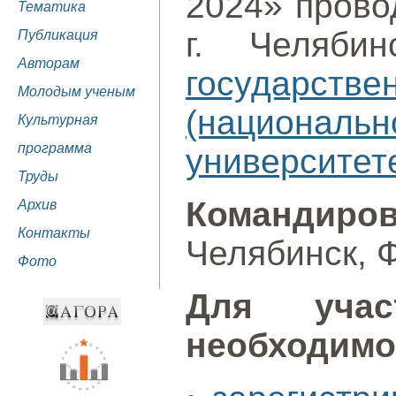
2024» провод
Тематика
г. Челяб
Публикация
Авторам
государст
Молодым ученым
(националь
Культурная
программа
университет
Труды
Команди
Архив
Контакты
Челябинск, 
Фото
Для учас
необходимо