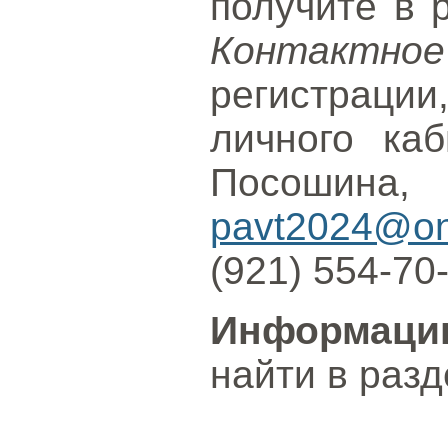
получите в 
Контактно
регистрац
личного ка
Посош
pavt2024@onl
(921) 554-70
Информаци
найти в раз