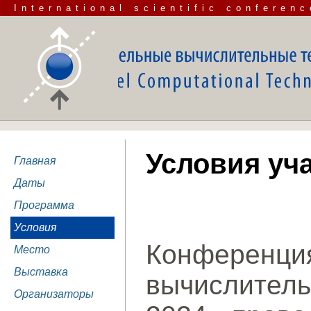
International scientific conferenc
Условия уч
Главная
Даты
Программа
Условия
Конферен
Место
Выставка
вычислител
Организаторы