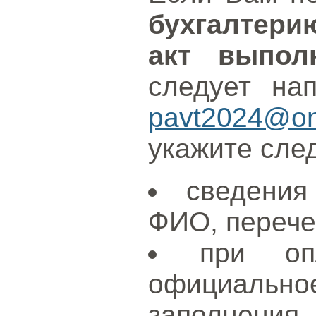
бухгалтери
акт выпол
следует на
pavt2024@onl
укажите сле
сведения
ФИО, перече
при о
официальное
заполнения