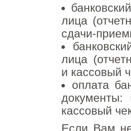
банковски
лица (отчет
сдачи-прием
банковски
лица (отчет
и кассовый ч
оплата ба
документы: 
кассовый чек
Если Вам н