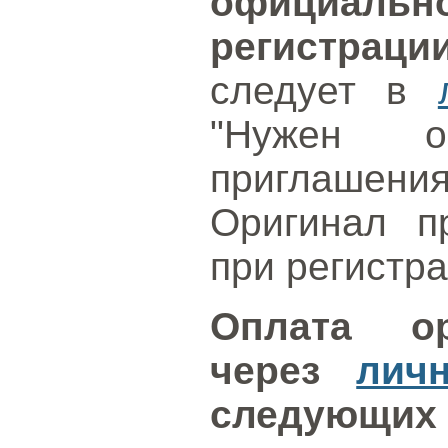
официаль
регистраци
следует в
"Нужен ор
приглашен
Оригинал п
при регистр
Оплата ор
через
лич
следующих 