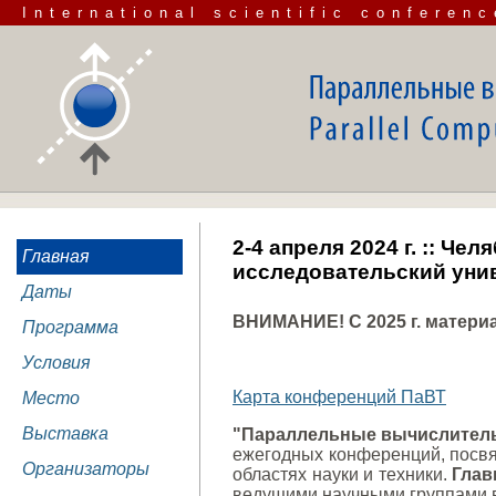
International scientific conferenc
2-4 апреля 2024 г. :: Ч
Главная
исследовательский уни
Даты
ВНИМАНИЕ! C 2025 г. матер
Программа
Условия
Карта конференций ПаВТ
Место
Выставка
"Параллельные вычислитель
ежегодных конференций, посв
Организаторы
областях науки и техники.
Глав
ведущими научными группами в