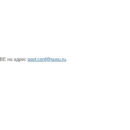
IBE на адрес
pavt.conf@susu.ru
.