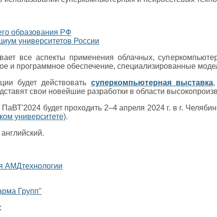
его образования РФ
иум университетов России
ает все аспекты применения облачных, суперкомпьютерн
е и программное обеспечение, специализированные модели
ции будет действовать
суперкомпьютерная выставка
дставят свои новейшие разработки в области высокопроиз
ПаВТ'2024 будет проходить 2–4 апреля 2024 г. в г. Челяби
ком университете)
.
 английский.
я АМДтехнологии
арма Групп"
: