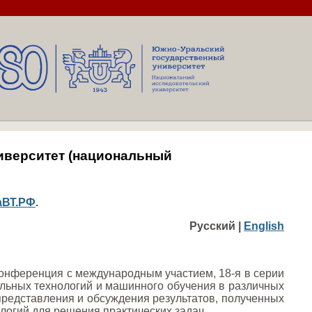
университет (национальный
ПаВТ.РФ
.
Русский |
English
конференция с международным участием, 18-я в серии
ьных технологий и машинного обучения в различных
представления и обсуждения результатов, полученных
огий для решения практических задач.