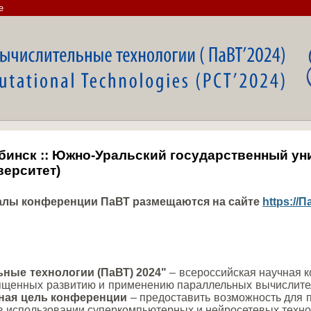
e
елябинск :: Южно-Уральский государственный 
верситет)
иалы конференции ПаВТ размещаются на сайте
https://
ные технологии (ПаВТ) 2024"
– всероссийская научная 
ященных развитию и применению параллельных вычислител
ная цель конференции
– предоставить возможность для 
 использовании суперкомпьютерных и нейросетевых технол