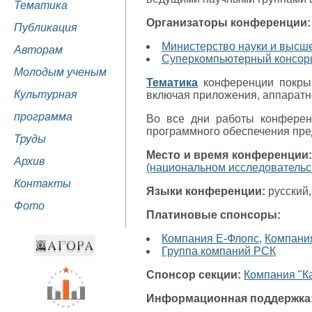
Тематика
Организаторы конференции:
Публикация
Министерство науки и высш
Авторам
Суперкомпьютерный консорц
Молодым ученым
Тематика
конференции покрыв
Культурная
включая приложения, аппаратно
программа
Во все дни работы конферен
программного обеспечения пре
Труды
Место и время конференции:
Архив
(национальном исследовательс
Контакты
Языки конференции:
русский,
Фото
Платиновые спонсоры:
Компания Е-Флопс
,
Компани
Группа компаний РСК
Спонсор секции:
Компания "К
Информационная поддержка