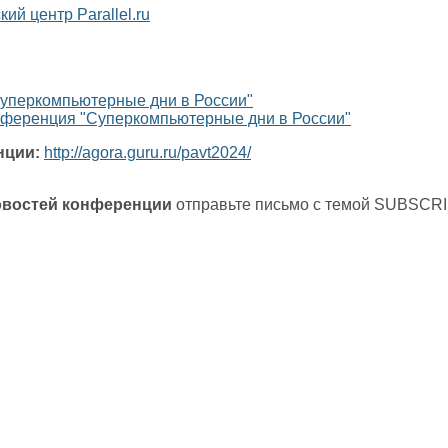
й центр Parallel.ru
уперкомпьютерные дни в России"
ференция "Суперкомпьютерные дни в России"
нции:
http://agora.guru.ru/pavt2024/
овостей конференции
отправьте письмо с темой SUBSCR