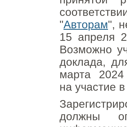
соответстви
"
Авторам
", 
15 апреля 
Возможно уч
доклада, дл
марта 202
на участие 
Зарегистр
должны оп