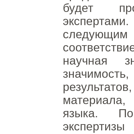
будет про
экспертами
следующи
соответстви
научная зн
значимость
результато
материала,
языка. По
эксперти