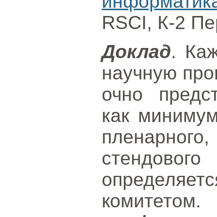
информатик
RSCI, К-2 Пе
Доклад
. Ка
научную про
очно предс
как миниму
пленарно
стендового
определ
комитетом