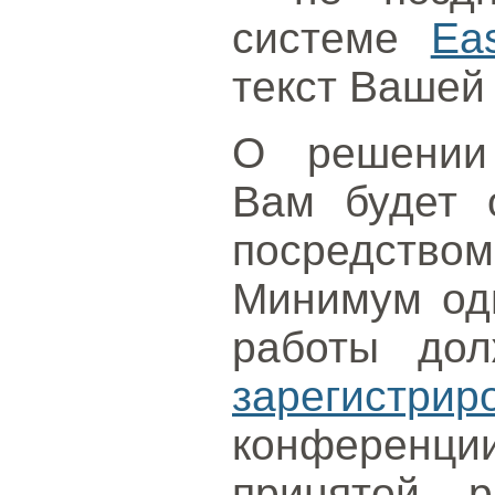
системе
Ea
текст Вашей
О решении 
Вам будет 
посредств
Минимум оди
работы до
зарегистрир
конференци
принятой 