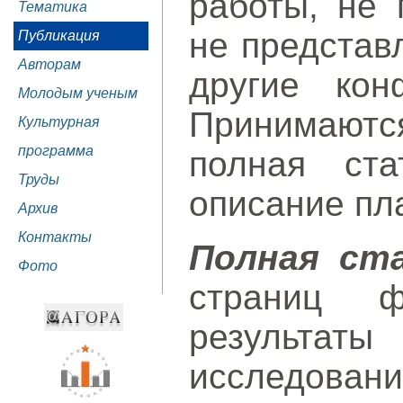
работы, не 
Тематика
не представ
Публикация
Авторам
другие кон
Молодым ученым
Принимаютс
Культурная
программа
полная ста
Труды
описание пл
Архив
Контакты
Полная ст
Фото
страниц ф
результаты
исследов