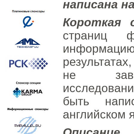
написана н
Короткая 
страниц 
информаци
результатах
не заве
исследовани
быть напи
английском 
Описание 