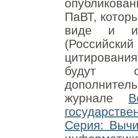
опубликова
ПаВТ, котор
виде и и
(Российс
цитирования
будут оп
дополнител
журнале
В
государст
Серия: Вычи