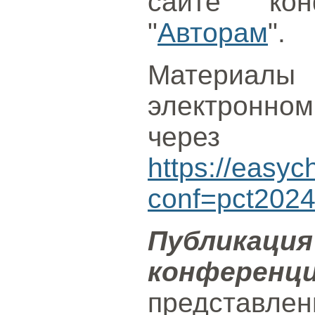
сайте ко
"
Авторам
".
Материалы
электронн
через с
https://easyc
conf=pct202
Публик
конференц
представл