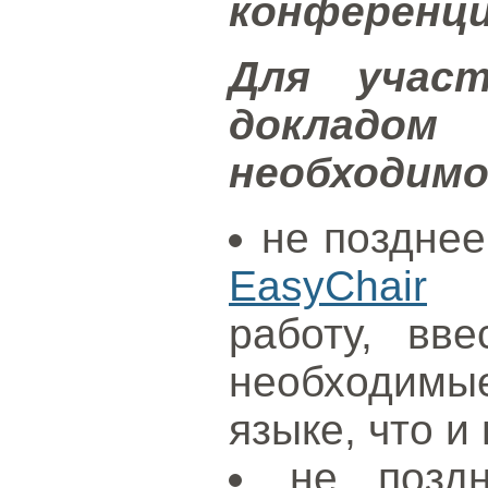
конференци
Для учас
докладо
необходим
не позднее
EasyChair
за
работу, вв
необходим
языке, что и
не позд