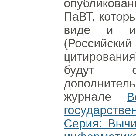
опубликова
ПаВТ, котор
виде и и
(Российс
цитирования
будут оп
дополнител
журнале
В
государст
Серия: Вычи