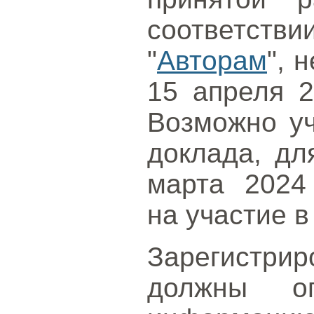
соответстви
"
Авторам
", 
15 апреля 
Возможно уч
доклада, дл
марта 202
на участие 
Зарегистр
должны оп