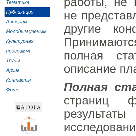
работы, не 
Тематика
не представ
Публикация
Авторам
другие кон
Молодым ученым
Принимаютс
Культурная
программа
полная ста
Труды
описание пл
Архив
Контакты
Полная ст
Фото
страниц ф
результаты
исследов