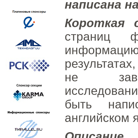
написана н
Короткая 
страниц 
информаци
результатах
не заве
исследовани
быть напи
английском 
Описание 