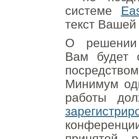
системе
Ea
текст Вашей
О решении 
Вам будет 
посредств
Минимум оди
работы до
зарегистрир
конференци
принятой 