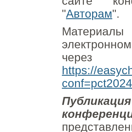
сайте ко
"
Авторам
".
Материалы
электронн
через с
https://easyc
conf=pct202
Публик
конференц
представл