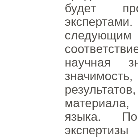
будет про
экспертами
следующи
соответстви
научная зн
значимость
результато
материала,
языка. По
эксперти