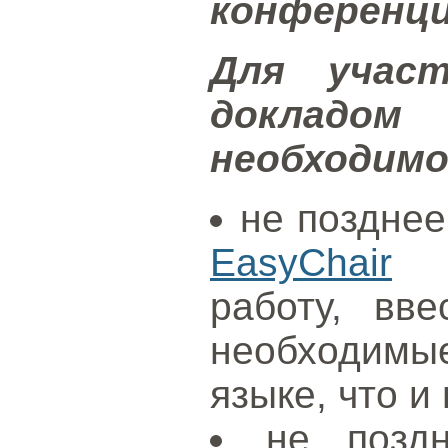
конференци
Для учас
докладо
необходим
не позднее
EasyChair
за
работу, вв
необходим
языке, что и
не позд