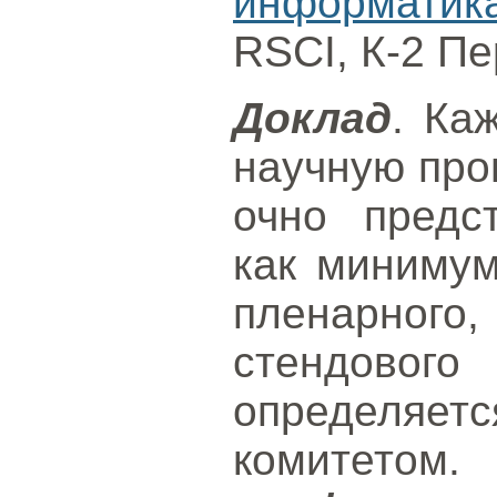
информатик
RSCI, К-2 Пе
Доклад
. Ка
научную про
очно предс
как миниму
пленарно
стендового
определ
комитетом