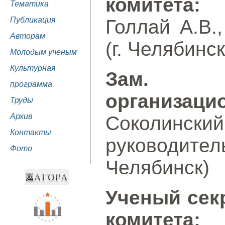
комитета:
Тематика
Публикация
Голлай А.В
Авторам
(г. Челябинск
Молодым ученым
Культурная
Зам. 
программа
организацио
Труды
Архив
Соколинс
Контакты
руководите
Фото
Челябинск)
Ученый сек
комитета: