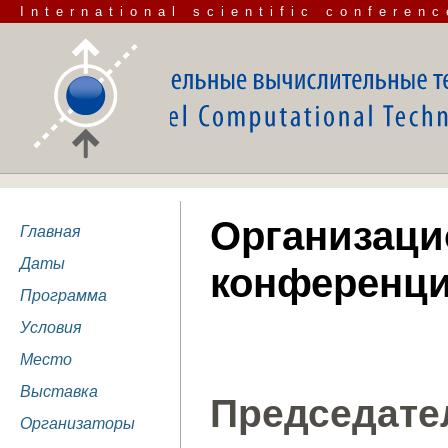
International scientific conferenc
Организаци
Главная
Даты
конференц
Программа
Условия
Место
Выставка
Председат
Организаторы