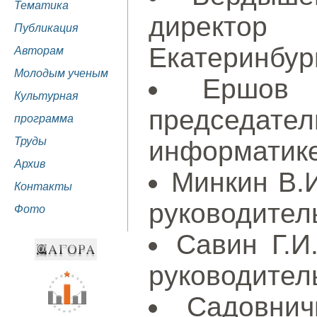
Тематика
директо
Публикация
Екатеринбур
Авторам
Молодым ученым
Ершов 
Культурная
председате
программа
Труды
информатике
Архив
Минкин В.И
Контакты
руководитель
Фото
Савин Г.И
руководител
Садовнич