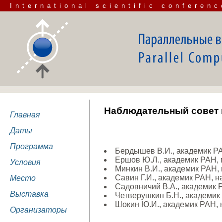
International scientific conferenc
Наблюдательный совет
Главная
Даты
Программа
Бердышев В.И., академик РА
Ершов Ю.Л., академик РАН, 
Условия
Минкин В.И., академик РАН, 
Савин Г.И., академик РАН, 
Место
Садовничий В.А., академик Р
Выставка
Четверушкин Б.Н., академик
Шокин Ю.И., академик РАН, 
Организаторы