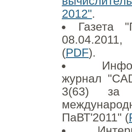
вычислител
2012"
.
Газета "
08.04.2011
(
PDF
).
Инфо
журнал "CAD
3(63) за
международ
ПаВТ'2011" (
Интер