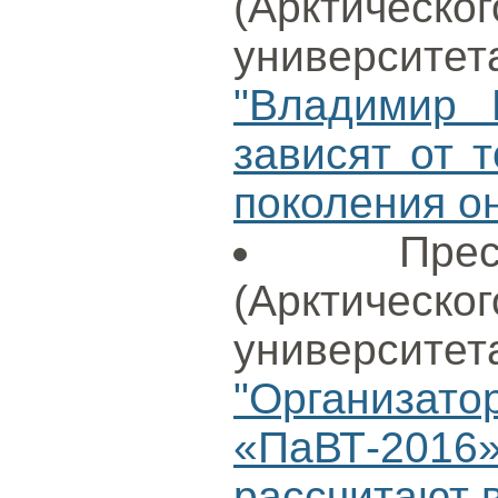
(Арктиче
университет
"Владимир 
зависят от т
поколения о
Пре
(Арктиче
университет
"Организ
«ПаВТ-201
рассчитают в