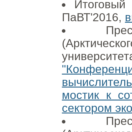
Итоговый
ПаВТ'2016,
в
Пре
(Арктиче
университет
"Конфере
вычислите
мостик к со
сектором эк
Пре