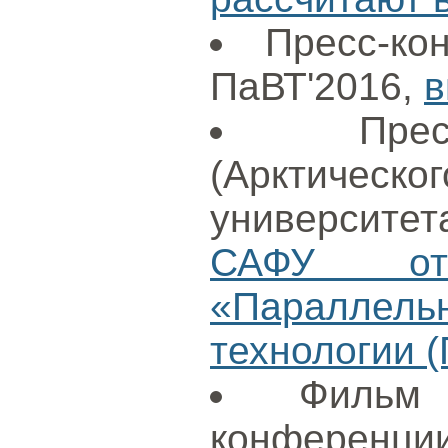
Пресс-ко
ПаВТ'2016,
в
Пре
(Арктиче
университет
САФУ отк
«Параллел
технологии (
Фильм
конференции