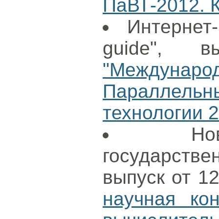
ПаВТ-2012. К
Интернет
guide", в
"Международ
Параллел
технологии 
Н
государст
выпуск от 1
научная ко