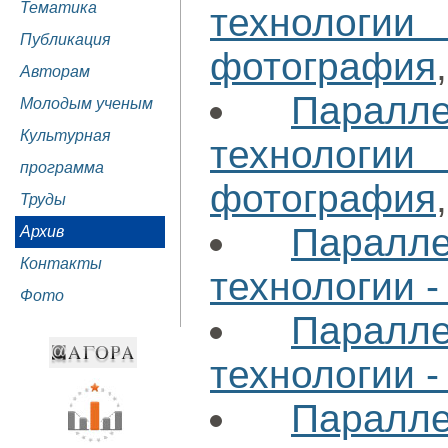
Тематика
технологи
Публикация
фотография
Авторам
Паралл
Молодым ученым
Культурная
технологи
программа
фотография
Труды
Паралл
Архив
Контакты
технологии -
Фото
Паралл
технологии -
Паралл