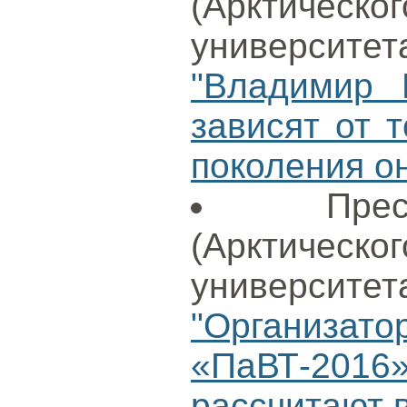
(Арктиче
университет
"Владимир 
зависят от т
поколения о
Пре
(Арктиче
университет
"Организ
«ПаВТ-201
рассчитают в