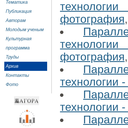
Тематика
технологи
Публикация
фотография
Авторам
Паралл
Молодым ученым
Культурная
технологи
программа
фотография
Труды
Паралл
Архив
Контакты
технологии -
Фото
Паралл
технологии -
Паралл