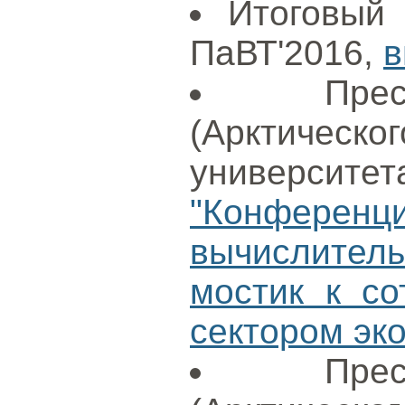
Итоговый
ПаВТ'2016,
в
Пре
(Арктиче
университет
"Конфере
вычислите
мостик к со
сектором эк
Пре