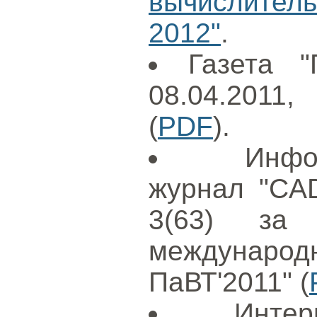
вычислител
2012"
.
Газета "
08.04.2011
(
PDF
).
Инфо
журнал "CAD
3(63) за
международ
ПаВТ'2011" (
Интер