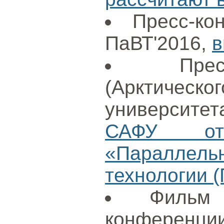
Пресс-ко
ПаВТ'2016,
в
Пре
(Арктиче
университет
САФУ отк
«Параллел
технологии (
Фильм
конференции