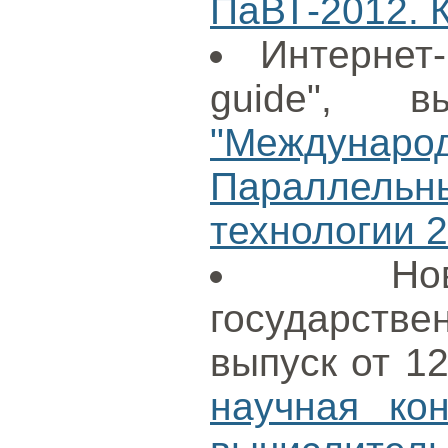
ПаВТ-2012. К
Интернет
guide", в
"Международ
Параллел
технологии 
Н
государст
выпуск от 1
научная ко