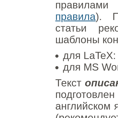
правилами 
правила
). 
статьи рек
шаблоны ко
для LaTeX
для MS Wo
Текст
описа
подготов
английском 
(рекоменду