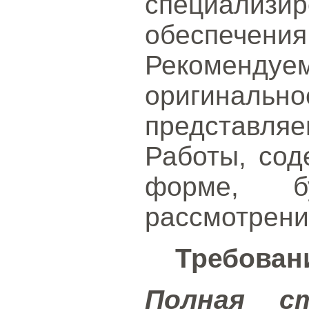
специализи
обеспечения
Рекомендуе
оригин
представл
Работы, сод
форме, б
рассмотрени
Требован
Полная с