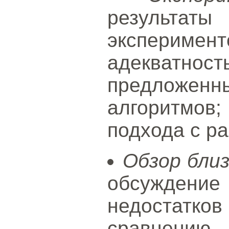
результа
экспериме
адекватно
предложенн
алгоритмов
подхода с р
Обзор бли
обсужде
недостатко
сравнению