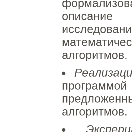
формализова
описани
исследовани
математиче
алгоритмов.
Реализац
програ
предложенн
алгоритмов.
Экспер