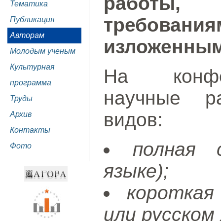
работы, 
Тематика
требован
Публикация
Авторам
изложенным
Молодым ученым
Культурная
На конфе
программа
научные р
Труды
видов:
Архив
Контакты
полная 
Фото
языке);
короткая
или русском 