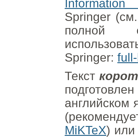
Information
Springer (см
полной с
использова
Springer:
full
Текст
корот
подготов
английском 
(рекоменду
MiKTeX
) или