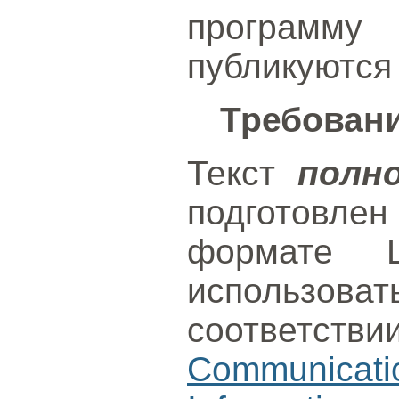
программ
публикуются
Требован
Текст
полн
подготовле
формате L
использо
соответст
Communica