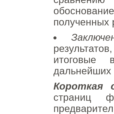
обоснова
полученных 
Заключе
результато
итоговые 
дальнейших 
Короткая 
страниц ф
предвари