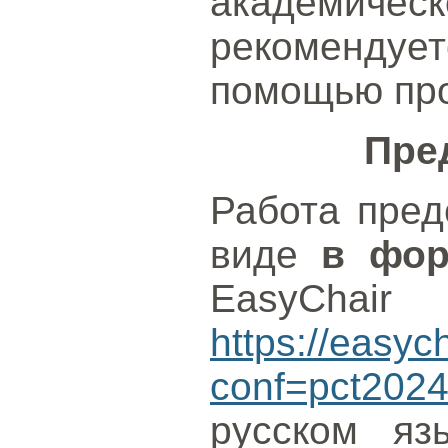
академи
рекоменду
помощью пр
Пре
Работа пред
виде
в фор
EasyChair
https://easyc
conf=pct202
русском яз