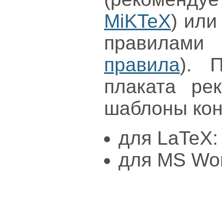
MiKTeX
) или
правилами 
правила
). 
плаката рек
шаблоны ко
для LaTeX
для MS Wo