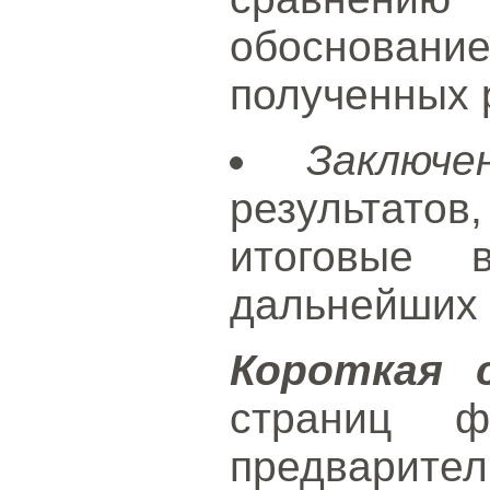
обоснова
полученных 
Заключе
результато
итоговые 
дальнейших 
Короткая 
страниц ф
предвари