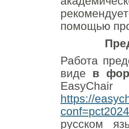
академи
рекоменду
помощью пр
Пре
Работа пред
виде
в фор
EasyChair
https://easyc
conf=pct202
русском яз