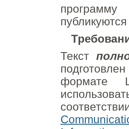
программ
публикуются
Требован
Текст
полн
подготовле
формате L
использо
соответст
Communica