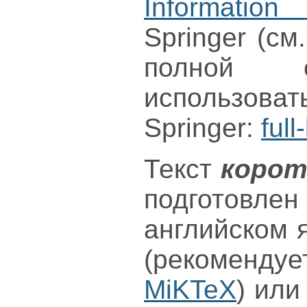
Information
Springer (см
полной с
использова
Springer:
full
Текст
корот
подготов
английском 
(рекоменду
MiKTeX
) или