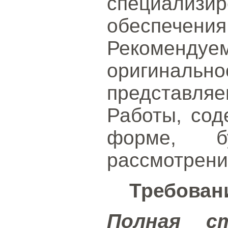
специализи
обеспечения
Рекомендуе
оригин
представл
Работы, сод
форме, б
рассмотрени
Требован
Полная с