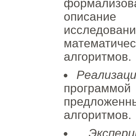
формализова
описани
исследовани
математиче
алгоритмов.
Реализац
програ
предложенн
алгоритмов.
Экспер