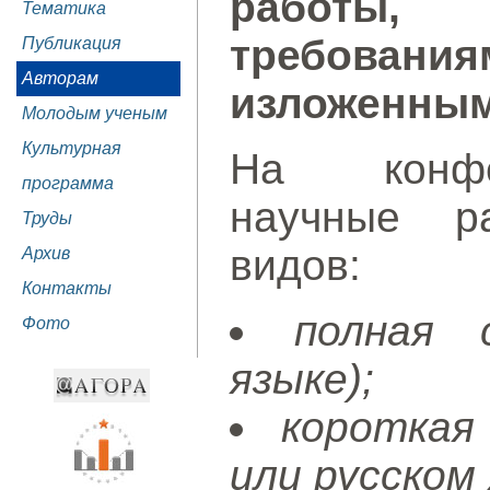
работы, 
Тематика
требован
Публикация
Авторам
изложенным
Молодым ученым
Культурная
На конфе
программа
научные р
Труды
видов:
Архив
Контакты
полная 
Фото
языке);
короткая
или русском 