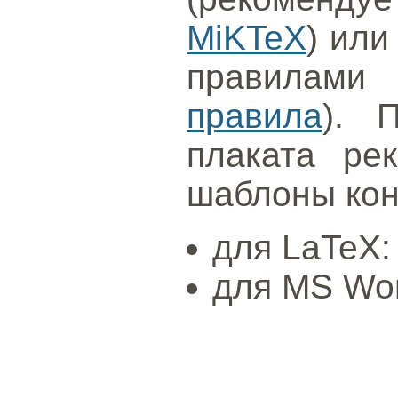
MiKTeX
) или
правилами 
правила
). 
плаката рек
шаблоны ко
для LaTeX
для MS Wo