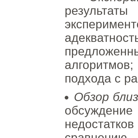
результа
экспериме
адекватно
предложенн
алгоритмов
подхода с р
Обзор бли
обсужде
недостатко
сравнению