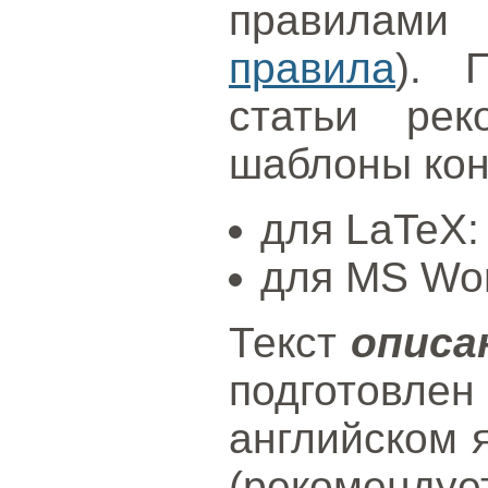
правилами 
правила
). 
статьи рек
шаблоны ко
для LaTeX
для MS Wo
Текст
описа
подготов
английском 
(рекоменду