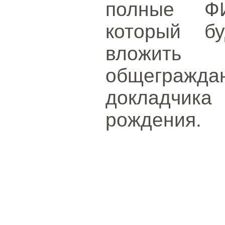
полные ФИ
который б
вложит
общеграж
докладчика
рождения.