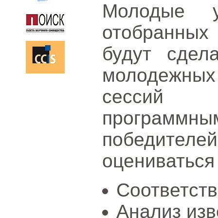
Молодые у
отобранных 
будут сдел
молодежны
сессий 
программны
победителей
оцениваться
Соответств
Анализ изв