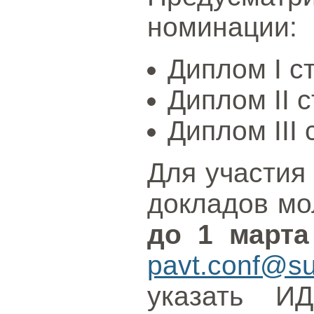
номинации:
Диплом I с
Диплом II с
Диплом III 
Для участия 
докладов мо
до 1 марта
pavt.conf@su
указать И