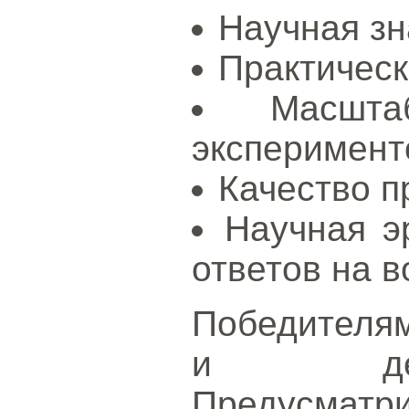
Научная зн
Практическ
Масшта
эксперимент
Качество п
Научная э
ответов на в
Победителя
и ден
Предусма