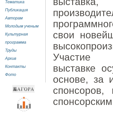
выставка,
Тематика
производ
Публикация
Авторам
программног
Молодым ученым
свои новейш
Культурная
программа
высокопроиз
Труды
Участие 
Архив
выставке ос
Контакты
Фото
основе, за 
спонсоров, 
спонсорским