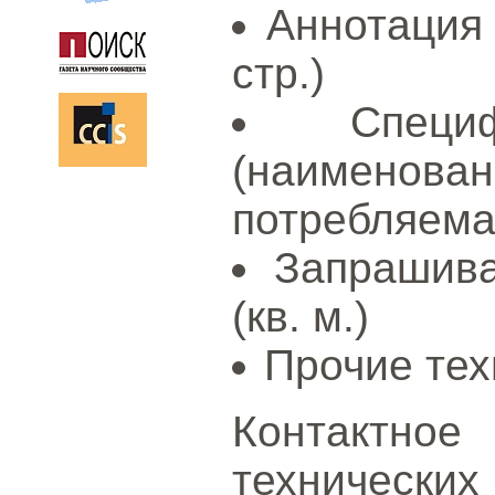
Аннотация 
стр.)
Специ
(наименов
потребляема
Запрашив
(кв. м.)
Прочие тех
Контактн
технических