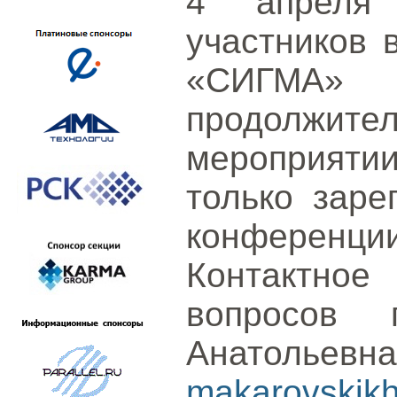
4 апреля 
участников 
«СИГМА» 
продолжитель
мероприятии
только заре
конференции
Контактное
вопросов 
Анатоль
makarovskikh