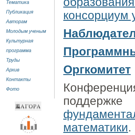
образовани
Тематика
консорциум 
Публикация
Авторам
Наблюдател
Молодым ученым
Культурная
Программны
программа
Труды
Оргкомитет
Архив
Контакты
Конферен
Фото
поддерж
фундамент
математики
.