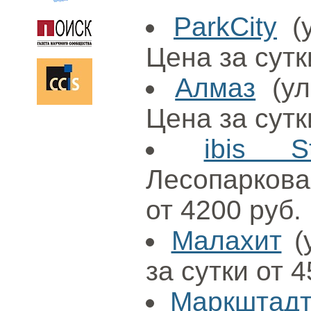
ParkCity
(у
Цена за сутк
Алмаз
(ул
Цена за сутк
ibis S
Лесопаркова
от 4200 руб.
Малахит
(у
за сутки от 4
Маркштад