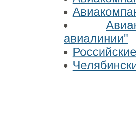
Авиакомпа
Ави
авиалинии"
Российские
Челябински