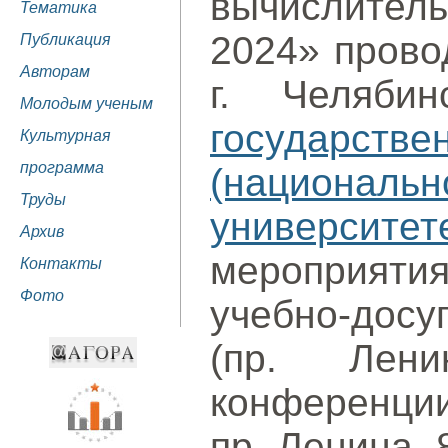
вычислител
Тематика
2024» провод
Публикация
Авторам
г. Челяб
Молодым ученым
государст
Культурная
программа
(националь
Труды
университет
Архив
мероприят
Контакты
Фото
учебно-дос
(пр. Лени
конференци
пр. Ленина, 8