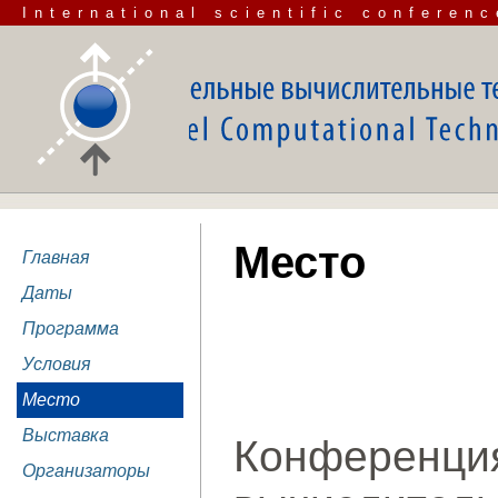
International scientific conferenc
Место
Главная
Даты
Программа
Условия
Место
Выставка
Конферен
Организаторы