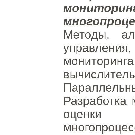
монитори
многопро
Методы, ал
управления
мониторин
вычисли
Параллель
Разработка 
оценки п
многопроцес