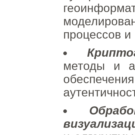
геоинформа
моделиро
процессов и
Крипто
методы и а
обеспечени
аутентичнос
Обраб
визуализац