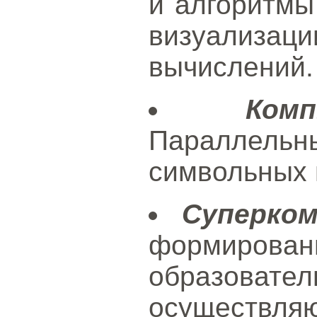
и алгоритмы
визуализац
вычислений.
Ком
Параллельн
символьных 
Суперко
формир
образов
осуществл