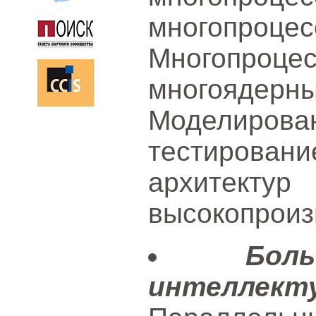
многопроц
Многопро
многояде
Моделиро
тестирова
архи
высокопроиз
Бо
интеллекту