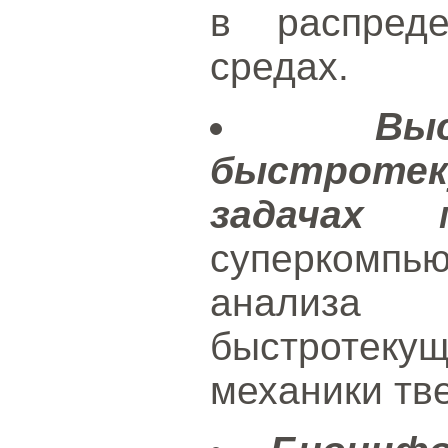
в распреде
средах.
Вы
быстрот
задачах м
суперкомпь
анализа 
быстротеку
механики тве