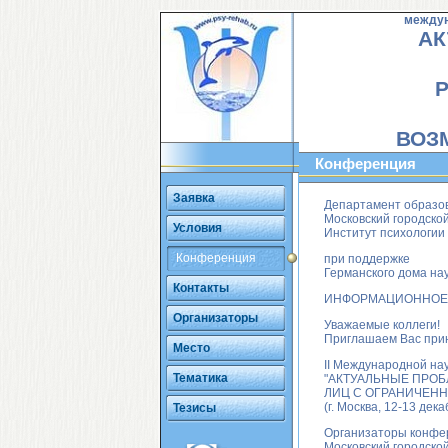
междун
АК
ВОЗ
Конференция
Заявка
Департамент образо
Московский городской
Условия
Институт психологии
Конференция
при поддержке
Германского дома нау
Контакты
ИНФОРМАЦИОННОЕ
Организаторы
Уважаемые коллеги!
Приглашаем Вас прин
Место
II Международной на
Тематика
"АКТУАЛЬНЫЕ ПРО
ЛИЦ С ОГРАНИЧЕН
(г. Москва, 12-13 дека
Тезисы
Организаторы конфер
Московский городской