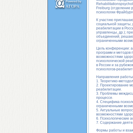
Rehabilitationspsychol
Freiburg (отделение
психологии Фрайбургс
К участию приглашаю
социальной защиты, 
реабилитации в Росси
управленцы, др.); п
объединений, решаю
ограниченными возмо
Цель конференции: а
программ и методов 
возможностями здоро
психологической реа
в России и за рубеж
психологов-реабилит
Направления работы
1. Теоретико-методо
2. Проектирование м
реабилитации.
3. Проблемы междис
процессе.
4. Специфика психол
ограниченными возмо
5. Актуальные вопро
возможностями здоро
6. Психологические 
7. Содержание деяте
Формы работы и взаи