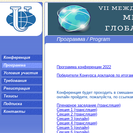
Программа / Program
Конференция
Программа
Программа конференции 2022
Условия участия
Победители Конкурса докладов по итога
Требования
Регистрация
Конференция будет проходить в смешанно
Тезисы
онлайн пройдите, пожалуйста, по ссылка
Подписка
Пленарное заседание (трансляция)
Секция 1 (трансляция)
Контакты
Секция 2 (трансляция)
Секция 3 (онлайн)
Секция 4 (трансляция)
Секция 5 (онлайн)
Секция 6 (онлайн)