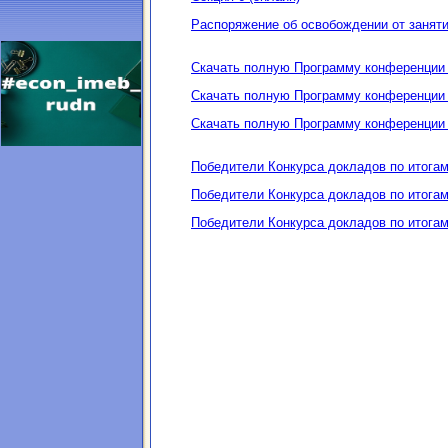
Распоряжение об освобождении от заняти
Скачать полную Программу конференции
Скачать полную Программу конференции
Скачать полную Программу конференции
Победители Конкурса докладов по итога
Победители Конкурса докладов по итога
Победители Конкурса докладов по итога