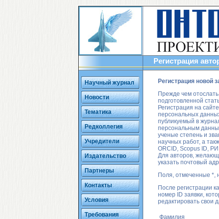
Регистрация авто
Регистрация новой з
Научный журнал
Прежде чем отослать
Новости
подготовленной стат
Регистрация на сайте
Тематика
персональных данных
публикуемый в журна
Редколлегия
персональным данным
ученые степень и зва
Учредители
научных работ, а так
ORCID, Scopus ID, РИН
Для авторов, желающ
Издательство
указать почтовый адр
Партнеры
Поля, отмеченные *, 
Контакты
После регистрации к
номер ID заявки, ко
Условия
редактировать свои 
Требования
Фамилия