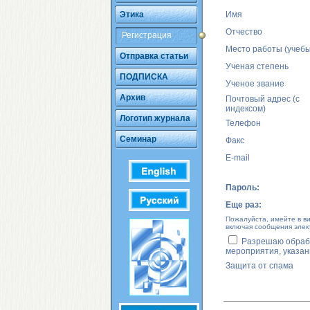
Этика
Имя
Отчество
Регистрация
Место работы (учебы
Отправка статьи
Ученая степень
ПОДПИСКА
Ученое звание
Архив
Почтовый адрес (с
индексом)
Логотип журнала
Телефон
Семинар
Факс
E-mail
Пароль:
Еще раз:
Пожалуйста, имейте в ви
включая сообщения элек
Разрешаю обрабо
мероприятия, указан
Защита от спама